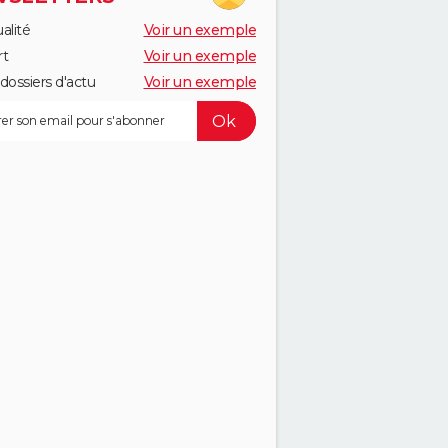
alité
Voir un exemple
rt
Voir un exemple
dossiers d'actu
Voir un exemple