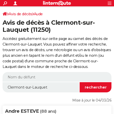
ACTUALITÉS
Connexion
S'inscrire
Avis de décès
Aude
Rechercher
Société
Education
Villes
Politique
Faits Divers
Monde
+
SPORT
Avis de décès à Clermont-sur-
Football
Cyclisme
Forum
Coupe du monde 2026
Tennis
Rugby
CULTURE
Lauquet (11250)
TNT
Cinéma
Musique
Programme TV
Streaming
Sorties cinéma
+
FINANCE
Accédez gratuitement sur cette page au carnet des décès de
Clermont-sur-Lauquet. Vous pouvez affiner votre recherche,
Impôts
Immobilier
Banque
Crédit
Retraite
Epargne
Risques naturels par ville
Assurance
AUTO
trouver un avis de décès, une nécrologie ou un avis d'obsèques
plus ancien en tapant le nom d'un défunt et/ou le nom (ou
Réserver un essai
Berlines
Forum auto
Essais
Citadines
SUV
+
HIGH-TECH
code postal) d'une commune proche de Clermont-sur-
Lauquet dans le moteur de recherche ci-dessous.
Meilleur smartphone
Ordinateurs
Guide high-tech
Mobiles
Internet
Jeux vidéo
+
BRICOLAGE
Aménagement intérieur
Cuisine
Jardinage
+
Forum
Extérieur
Salle de bains
Rangement
WEEK-END
Escapades
Expositions
Week-end nature
Guides de France
Patrimoine
Musées
+
LIFESTYLE
Bien-être
Mode
+
Art de vivre
Loisirs
Modes de vie
SANTE
Mise à jour le 04/03/26
Guide de la santé
Médicaments
+
Alimentation
Maladies
Sommeil
VOYAGE
Andre ESTEVE
(88 ans)