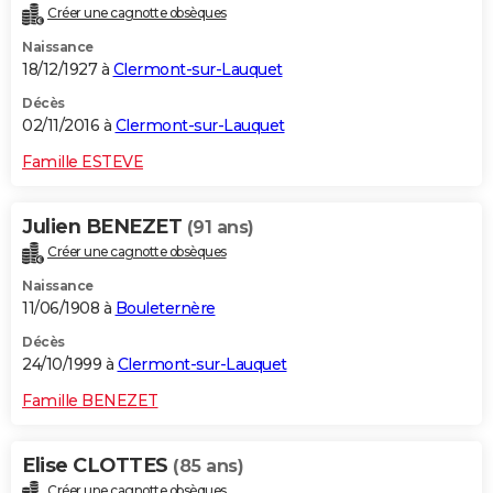
Créer une cagnotte obsèques
City break
Voyage de noces
Climat
Destinations
Voyage nature
Forum
+
PHOTO
Naissance
18/12/1927 à
Clermont-sur-Lauquet
GUIDES D'ACHAT
Décès
BONS PLANS
02/11/2016 à
Clermont-sur-Lauquet
CARTE DE VOEUX
Famille ESTEVE
Carte Bonne année
Carte Pâques
Carte de Noël
Carte Saint-Valentin
Carte d'anniversaire
DICTIONNAIRE
Julien BENEZET
(91 ans)
Biographies
Expressions
Dictionnaire
Citations
Proverbes
PROGRAMME TV
Créer une cagnotte obsèques
Naissance
COPAINS D'AVANT
11/06/1908 à
Bouleternère
Se connecter
Collèges
Universités
Service militaire
S'inscrire
Lycées
Primaires
Entreprises
Avis de recherche
AVIS DE DÉCÈS
Décès
24/10/1999 à
Clermont-sur-Lauquet
FORUM
Famille BENEZET
Lifestyle
Sport
Television
Cinema
Bricolage
Culture
Auto
Voyage
Elise CLOTTES
(85 ans)
Créer une cagnotte obsèques