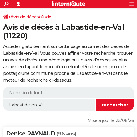
ACTUALITÉS
Connexion
S'inscrire
Avis de décès
Aude
Rechercher
Société
Education
Villes
Politique
Faits Divers
Monde
+
SPORT
Avis de décès à Labastide-en-Val
Football
Cyclisme
Forum
Coupe du monde 2026
Tennis
Rugby
CULTURE
(11220)
TNT
Cinéma
Musique
Programme TV
Streaming
Sorties cinéma
+
FINANCE
Accédez gratuitement sur cette page au carnet des décès de
Labastide-en-Val. Vous pouvez affiner votre recherche, trouver
Impôts
Immobilier
Banque
Crédit
Retraite
Epargne
Risques naturels par ville
Assurance
AUTO
un avis de décès, une nécrologie ou un avis d'obsèques plus
ancien en tapant le nom d'un défunt et/ou le nom (ou code
Réserver un essai
Berlines
Forum auto
Essais
Citadines
SUV
+
HIGH-TECH
postal) d'une commune proche de Labastide-en-Val dans le
moteur de recherche ci-dessous.
Meilleur smartphone
Ordinateurs
Guide high-tech
Mobiles
Internet
Jeux vidéo
+
BRICOLAGE
Aménagement intérieur
Cuisine
Jardinage
+
Forum
Extérieur
Salle de bains
Rangement
WEEK-END
Escapades
Expositions
Week-end nature
Guides de France
Patrimoine
Musées
+
LIFESTYLE
Bien-être
Mode
+
Art de vivre
Loisirs
Modes de vie
SANTE
Mise à jour le 25/06/26
Guide de la santé
Médicaments
+
Alimentation
Maladies
Sommeil
VOYAGE
Denise RAYNAUD
(96 ans)