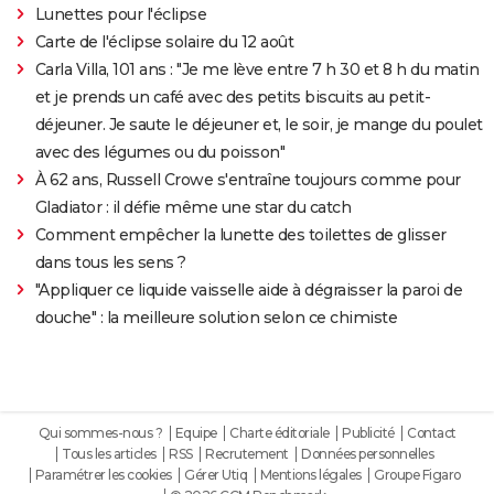
Lunettes pour l'éclipse
Carte de l'éclipse solaire du 12 août
Carla Villa, 101 ans : "Je me lève entre 7 h 30 et 8 h du matin
et je prends un café avec des petits biscuits au petit-
déjeuner. Je saute le déjeuner et, le soir, je mange du poulet
avec des légumes ou du poisson"
À 62 ans, Russell Crowe s'entraîne toujours comme pour
Gladiator : il défie même une star du catch
Comment empêcher la lunette des toilettes de glisser
dans tous les sens ?
"Appliquer ce liquide vaisselle aide à dégraisser la paroi de
douche" : la meilleure solution selon ce chimiste
Qui sommes-nous ?
Equipe
Charte éditoriale
Publicité
Contact
Tous les articles
RSS
Recrutement
Données personnelles
Paramétrer les cookies
Gérer Utiq
Mentions légales
Groupe Figaro