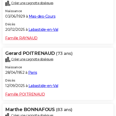
Créer une cagnotte obsèques
City break
Voyage de noces
Climat
Destinations
Voyage nature
Forum
+
PHOTO
Naissance
03/06/1929 à
Mas-des-Cours
GUIDES D'ACHAT
Décès
BONS PLANS
20/12/2025 à
Labastide-en-Val
CARTE DE VOEUX
Famille RAYNAUD
Carte Bonne année
Carte Pâques
Carte de Noël
Carte Saint-Valentin
Carte d'anniversaire
DICTIONNAIRE
Gerard POITRENAUD
(73 ans)
Biographies
Expressions
Dictionnaire
Citations
Proverbes
PROGRAMME TV
Créer une cagnotte obsèques
Naissance
COPAINS D'AVANT
28/04/1952 à
Paris
Se connecter
Collèges
Universités
Service militaire
S'inscrire
Lycées
Primaires
Entreprises
Avis de recherche
AVIS DE DÉCÈS
Décès
12/09/2025 à
Labastide-en-Val
FORUM
Famille POITRENAUD
Lifestyle
Sport
Television
Cinema
Bricolage
Culture
Auto
Voyage
Marthe BONNAFOUS
(83 ans)
Créer une cagnotte obsèques