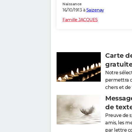
Naissance
16/10/1913 à
Saizenay
Famille JACQUES
Carte d
gratuit
Notre sélec
permettra 
chers et de
Message
de text
Preuve de 
amis, les m
par lettre 