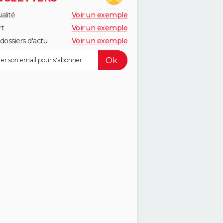
alité
Voir un exemple
rt
Voir un exemple
dossiers d'actu
Voir un exemple