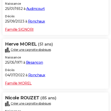
Naissance
City break
Voyage de noces
Climat
Destinations
Voyage nature
Forum
+
PHOTO
25/01/1932 à
Audincourt
GUIDES D'ACHAT
Décès
25/09/2023 à
Ronchaux
BONS PLANS
Famille SIGNORI
CARTE DE VOEUX
Herve MOREL
(51 ans)
Carte Bonne année
Carte Pâques
Carte de Noël
Carte Saint-Valentin
Carte d'anniversaire
DICTIONNAIRE
Créer une cagnotte obsèques
Biographies
Expressions
Dictionnaire
Citations
Proverbes
PROGRAMME TV
Naissance
25/05/1971 à
Besançon
COPAINS D'AVANT
Décès
04/07/2022 à
Ronchaux
Se connecter
Collèges
Universités
Service militaire
S'inscrire
Lycées
Primaires
Entreprises
Avis de recherche
AVIS DE DÉCÈS
Famille MOREL
FORUM
Lifestyle
Sport
Television
Cinema
Bricolage
Culture
Auto
Voyage
Nicole ROUZET
(85 ans)
Créer une cagnotte obsèques