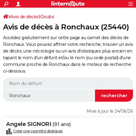
ACTUALITÉS
Connexion
S'inscrire
Avis de décès
Doubs
Rechercher
Société
Education
Villes
Politique
Faits Divers
Monde
+
SPORT
Avis de décès à Ronchaux (25440)
Football
Cyclisme
Forum
Coupe du monde 2026
Tennis
Rugby
CULTURE
Accédez gratuitement sur cette page au carnet des décès de
TNT
Cinéma
Musique
Programme TV
Streaming
Sorties cinéma
+
Ronchaux. Vous pouvez affiner votre recherche, trouver un avis
FINANCE
de décès, une nécrologie ou un avis d'obsèques plus ancien en
Impôts
Immobilier
Banque
Crédit
Retraite
Epargne
Risques naturels par ville
Assurance
AUTO
tapant le nom d'un défunt et/ou le nom (ou code postal) d'une
commune proche de Ronchaux dans le moteur de recherche
Réserver un essai
Berlines
Forum auto
Essais
Citadines
SUV
+
HIGH-TECH
ci-dessous.
Meilleur smartphone
Ordinateurs
Guide high-tech
Mobiles
Internet
Jeux vidéo
+
BRICOLAGE
Aménagement intérieur
Cuisine
Jardinage
+
Forum
Extérieur
Salle de bains
Rangement
WEEK-END
Escapades
Expositions
Week-end nature
Guides de France
Patrimoine
Musées
+
LIFESTYLE
Mise à jour le 24/06/26
Bien-être
Mode
+
Art de vivre
Loisirs
Modes de vie
SANTE
Angele SIGNORI
(91 ans)
Guide de la santé
Médicaments
+
Alimentation
Maladies
Sommeil
VOYAGE
Créer une cagnotte obsèques