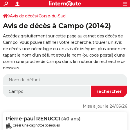
ACTUALITÉS
Connexion
S'inscrire
Avis de décès
Corse-du-Sud
Rechercher
Société
Education
Villes
Politique
Faits Divers
Monde
+
SPORT
Avis de décès à Campo (20142)
Football
Cyclisme
Forum
Coupe du monde 2026
Tennis
Rugby
CULTURE
Accédez gratuitement sur cette page au carnet des décès de
TNT
Cinéma
Musique
Programme TV
Streaming
Sorties cinéma
+
Campo. Vous pouvez affiner votre recherche, trouver un avis
FINANCE
de décès, une nécrologie ou un avis d'obsèques plus ancien en
Impôts
Immobilier
Banque
Crédit
Retraite
Epargne
Risques naturels par ville
Assurance
AUTO
tapant le nom d'un défunt et/ou le nom (ou code postal) d'une
commune proche de Campo dans le moteur de recherche ci-
Réserver un essai
Berlines
Forum auto
Essais
Citadines
SUV
+
HIGH-TECH
dessous.
Meilleur smartphone
Ordinateurs
Guide high-tech
Mobiles
Internet
Jeux vidéo
+
BRICOLAGE
Aménagement intérieur
Cuisine
Jardinage
+
Forum
Extérieur
Salle de bains
Rangement
WEEK-END
Escapades
Expositions
Week-end nature
Guides de France
Patrimoine
Musées
+
LIFESTYLE
Mise à jour le 24/06/26
Bien-être
Mode
+
Art de vivre
Loisirs
Modes de vie
SANTE
Pierre-paul RENUCCI
(40 ans)
Guide de la santé
Médicaments
+
Alimentation
Maladies
Sommeil
VOYAGE
Créer une cagnotte obsèques