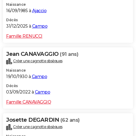
Naissance
City break
Voyage de noces
Climat
Destinations
Voyage nature
Forum
+
PHOTO
16/09/1985 à
Ajaccio
GUIDES D'ACHAT
Décès
31/12/2025 à
Campo
BONS PLANS
Famille RENUCCI
CARTE DE VOEUX
Jean CANAVAGGIO
(91 ans)
Carte Bonne année
Carte Pâques
Carte de Noël
Carte Saint-Valentin
Carte d'anniversaire
DICTIONNAIRE
Créer une cagnotte obsèques
Biographies
Expressions
Dictionnaire
Citations
Proverbes
PROGRAMME TV
Naissance
19/10/1930 à
Campo
COPAINS D'AVANT
Décès
03/09/2022 à
Campo
Se connecter
Collèges
Universités
Service militaire
S'inscrire
Lycées
Primaires
Entreprises
Avis de recherche
AVIS DE DÉCÈS
Famille CANAVAGGIO
FORUM
Lifestyle
Sport
Television
Cinema
Bricolage
Culture
Auto
Voyage
Josette DEGARDIN
(62 ans)
Créer une cagnotte obsèques