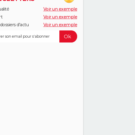
alité
Voir un exemple
rt
Voir un exemple
dossiers d'actu
Voir un exemple