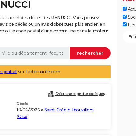
ENUCCI
Actu
Spo
 au carnet des décès des RENUCCI. Vous pouvez
 avis de décès ou un avis d'obsèques plus ancien en
Les 
nom ou le code postal d'une commune dans le moteur
s gratuit
sur Linternaute.com
Créer une cagnotte obsèques
Décès
10/04/2026 à
Saint-Crépin-Ibouvillers
(
Oise
)