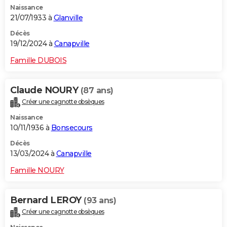
Naissance
City break
Voyage de noces
Climat
Destinations
Voyage nature
Forum
+
PHOTO
21/07/1933 à
Glanville
GUIDES D'ACHAT
Décès
19/12/2024 à
Canapville
BONS PLANS
Famille DUBOIS
CARTE DE VOEUX
Claude NOURY
(87 ans)
Carte Bonne année
Carte Pâques
Carte de Noël
Carte Saint-Valentin
Carte d'anniversaire
DICTIONNAIRE
Créer une cagnotte obsèques
Biographies
Expressions
Dictionnaire
Citations
Proverbes
PROGRAMME TV
Naissance
10/11/1936 à
Bonsecours
COPAINS D'AVANT
Décès
13/03/2024 à
Canapville
Se connecter
Collèges
Universités
Service militaire
S'inscrire
Lycées
Primaires
Entreprises
Avis de recherche
AVIS DE DÉCÈS
Famille NOURY
FORUM
Lifestyle
Sport
Television
Cinema
Bricolage
Culture
Auto
Voyage
Bernard LEROY
(93 ans)
Créer une cagnotte obsèques