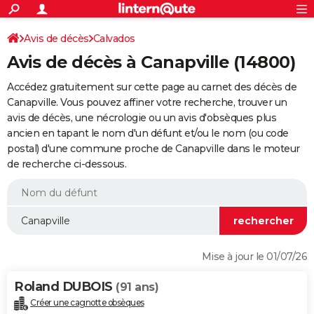
ACTUALITÉS
Connexion
S'inscrire
Avis de décès
Calvados
Rechercher
Société
Education
Villes
Politique
Faits Divers
Monde
+
SPORT
Avis de décès à Canapville (14800)
Football
Cyclisme
Forum
Coupe du monde 2026
Tennis
Rugby
CULTURE
Accédez gratuitement sur cette page au carnet des décès de
TNT
Cinéma
Musique
Programme TV
Streaming
Sorties cinéma
+
Canapville. Vous pouvez affiner votre recherche, trouver un
FINANCE
avis de décès, une nécrologie ou un avis d'obsèques plus
Impôts
Immobilier
Banque
Crédit
Retraite
Epargne
Risques naturels par ville
Assurance
AUTO
ancien en tapant le nom d'un défunt et/ou le nom (ou code
postal) d'une commune proche de Canapville dans le moteur
Réserver un essai
Berlines
Forum auto
Essais
Citadines
SUV
+
HIGH-TECH
de recherche ci-dessous.
Meilleur smartphone
Ordinateurs
Guide high-tech
Mobiles
Internet
Jeux vidéo
+
BRICOLAGE
Aménagement intérieur
Cuisine
Jardinage
+
Forum
Extérieur
Salle de bains
Rangement
WEEK-END
Escapades
Expositions
Week-end nature
Guides de France
Patrimoine
Musées
+
LIFESTYLE
Mise à jour le 01/07/26
Bien-être
Mode
+
Art de vivre
Loisirs
Modes de vie
SANTE
Roland DUBOIS
(91 ans)
Guide de la santé
Médicaments
+
Alimentation
Maladies
Sommeil
VOYAGE
Créer une cagnotte obsèques