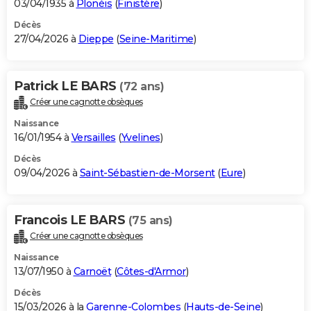
03/04/1935 à
Plonéis
(
Finistère
)
Décès
27/04/2026 à
Dieppe
(
Seine-Maritime
)
Patrick LE BARS
(72 ans)
Créer une cagnotte obsèques
Naissance
16/01/1954 à
Versailles
(
Yvelines
)
Décès
09/04/2026 à
Saint-Sébastien-de-Morsent
(
Eure
)
Francois LE BARS
(75 ans)
Créer une cagnotte obsèques
Naissance
13/07/1950 à
Carnoët
(
Côtes-d'Armor
)
Décès
15/03/2026 à la
Garenne-Colombes
(
Hauts-de-Seine
)