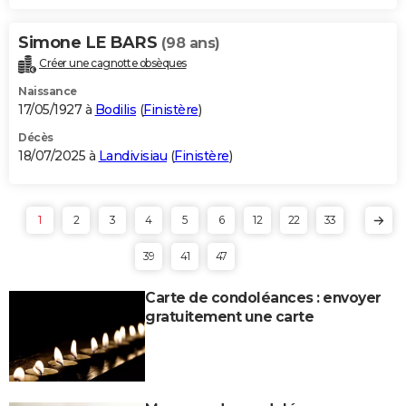
Simone LE BARS
(98 ans)
Créer une cagnotte obsèques
Naissance
17/05/1927 à
Bodilis
(
Finistère
)
Décès
18/07/2025 à
Landivisiau
(
Finistère
)
1
2
3
4
5
6
12
22
33
39
41
47
Carte de condoléances : envoyer
gratuitement une carte