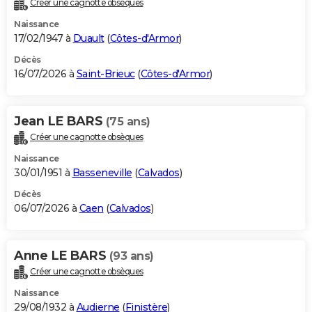
Créer une cagnotte obsèques
City break
Voyage de noces
Climat
Destinations
Voyage nature
Forum
+
PHOTO
Naissance
17/02/1947 à
Duault
(
Côtes-d'Armor
)
GUIDES D'ACHAT
Décès
16/07/2026 à
Saint-Brieuc
(
Côtes-d'Armor
)
BONS PLANS
CARTE DE VOEUX
Jean LE BARS
(75 ans)
Carte Bonne année
Carte Pâques
Carte de Noël
Carte Saint-Valentin
Carte d'anniversaire
DICTIONNAIRE
Créer une cagnotte obsèques
Biographies
Expressions
Dictionnaire
Citations
Proverbes
PROGRAMME TV
Naissance
30/01/1951 à
Basseneville
(
Calvados
)
COPAINS D'AVANT
Décès
06/07/2026 à
Caen
(
Calvados
)
Se connecter
Collèges
Universités
Service militaire
S'inscrire
Lycées
Primaires
Entreprises
Avis de recherche
AVIS DE DÉCÈS
FORUM
Anne LE BARS
(93 ans)
Lifestyle
Sport
Television
Cinema
Bricolage
Culture
Auto
Voyage
Créer une cagnotte obsèques
Naissance
29/08/1932 à
Audierne
(
Finistère
)