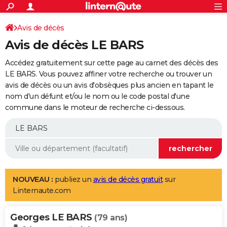
ACTUALITÉS
Connexion
S'inscrire
Avis de décès
Rechercher
Société
Education
Villes
Politique
Faits Divers
Monde
+
SPORT
Avis de décès LE BARS
Football
Cyclisme
Forum
Coupe du monde 2026
Tennis
Rugby
CULTURE
Accédez gratuitement sur cette page au carnet des décès des
TNT
Cinéma
Musique
Programme TV
Streaming
Sorties cinéma
+
LE BARS. Vous pouvez affiner votre recherche ou trouver un
FINANCE
avis de décès ou un avis d'obsèques plus ancien en tapant le
Impôts
Immobilier
Banque
Crédit
Retraite
Epargne
Risques naturels par ville
Assurance
AUTO
nom d'un défunt et/ou le nom ou le code postal d'une
commune dans le moteur de recherche ci-dessous.
Réserver un essai
Berlines
Forum auto
Essais
Citadines
SUV
+
HIGH-TECH
Meilleur smartphone
Ordinateurs
Guide high-tech
Mobiles
Internet
Jeux vidéo
+
BRICOLAGE
Aménagement intérieur
Cuisine
Jardinage
+
Forum
Extérieur
Salle de bains
Rangement
WEEK-END
Escapades
Expositions
Week-end nature
Guides de France
Patrimoine
Musées
+
LIFESTYLE
NOUVEAU :
publiez un
avis de décès gratuit
sur
Linternaute.com
Bien-être
Mode
+
Art de vivre
Loisirs
Modes de vie
SANTE
Georges LE BARS
Guide de la santé
Médicaments
+
Alimentation
Maladies
Sommeil
(79 ans)
VOYAGE