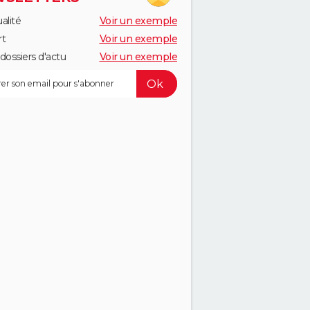
alité
Voir un exemple
rt
Voir un exemple
dossiers d'actu
Voir un exemple