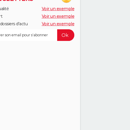
alité
Voir un exemple
rt
Voir un exemple
dossiers d'actu
Voir un exemple