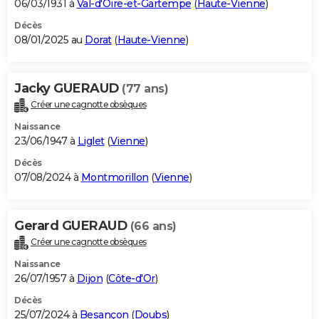
06/03/1931 à
Val-d'Oire-et-Gartempe
(
Haute-Vienne
)
Décès
08/01/2025 au
Dorat
(
Haute-Vienne
)
Jacky GUERAUD
(77 ans)
Créer une cagnotte obsèques
Naissance
23/06/1947 à
Liglet
(
Vienne
)
Décès
07/08/2024 à
Montmorillon
(
Vienne
)
Gerard GUERAUD
(66 ans)
Créer une cagnotte obsèques
Naissance
26/07/1957 à
Dijon
(
Côte-d'Or
)
Décès
25/07/2024 à
Besançon
(
Doubs
)