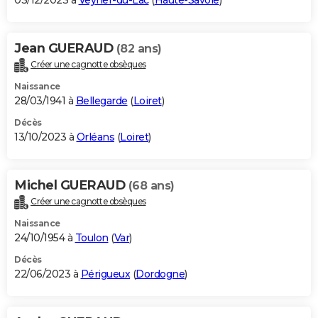
03/12/2023 à
Veyrier-du-Lac
(
Haute-Savoie
)
Jean GUERAUD
(82 ans)
Créer une cagnotte obsèques
Naissance
28/03/1941 à
Bellegarde
(
Loiret
)
Décès
13/10/2023 à
Orléans
(
Loiret
)
Michel GUERAUD
(68 ans)
Créer une cagnotte obsèques
Naissance
24/10/1954 à
Toulon
(
Var
)
Décès
22/06/2023 à
Périgueux
(
Dordogne
)