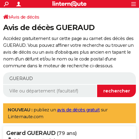
ACTUALITÉS
Connexion
S'inscrire
Avis de décès
Rechercher
Société
Education
Villes
Politique
Faits Divers
Monde
+
SPORT
Avis de décès GUERAUD
Football
Cyclisme
Forum
Coupe du monde 2026
Tennis
Rugby
CULTURE
Accédez gratuitement sur cette page au carnet des décès des
TNT
Cinéma
Musique
Programme TV
Streaming
Sorties cinéma
+
GUERAUD. Vous pouvez affiner votre recherche ou trouver un
FINANCE
avis de décès ou un avis d'obsèques plus ancien en tapant le
Impôts
Immobilier
Banque
Crédit
Retraite
Epargne
Risques naturels par ville
Assurance
AUTO
nom d'un défunt et/ou le nom ou le code postal d'une
commune dans le moteur de recherche ci-dessous.
Réserver un essai
Berlines
Forum auto
Essais
Citadines
SUV
+
HIGH-TECH
Meilleur smartphone
Ordinateurs
Guide high-tech
Mobiles
Internet
Jeux vidéo
+
BRICOLAGE
Aménagement intérieur
Cuisine
Jardinage
+
Forum
Extérieur
Salle de bains
Rangement
WEEK-END
Escapades
Expositions
Week-end nature
Guides de France
Patrimoine
Musées
+
LIFESTYLE
NOUVEAU :
publiez un
avis de décès gratuit
sur
Linternaute.com
Bien-être
Mode
+
Art de vivre
Loisirs
Modes de vie
SANTE
Gerard GUERAUD
Guide de la santé
Médicaments
+
Alimentation
Maladies
Sommeil
(79 ans)
VOYAGE