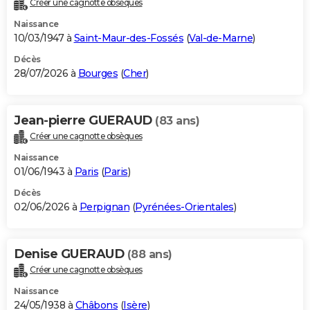
Créer une cagnotte obsèques
City break
Voyage de noces
Climat
Destinations
Voyage nature
Forum
+
PHOTO
Naissance
10/03/1947 à
Saint-Maur-des-Fossés
(
Val-de-Marne
)
GUIDES D'ACHAT
Décès
28/07/2026 à
Bourges
(
Cher
)
BONS PLANS
CARTE DE VOEUX
Jean-pierre GUERAUD
(83 ans)
Carte Bonne année
Carte Pâques
Carte de Noël
Carte Saint-Valentin
Carte d'anniversaire
DICTIONNAIRE
Créer une cagnotte obsèques
Biographies
Expressions
Dictionnaire
Citations
Proverbes
PROGRAMME TV
Naissance
01/06/1943 à
Paris
(
Paris
)
COPAINS D'AVANT
Décès
02/06/2026 à
Perpignan
(
Pyrénées-Orientales
)
Se connecter
Collèges
Universités
Service militaire
S'inscrire
Lycées
Primaires
Entreprises
Avis de recherche
AVIS DE DÉCÈS
FORUM
Denise GUERAUD
(88 ans)
Lifestyle
Sport
Television
Cinema
Bricolage
Culture
Auto
Voyage
Créer une cagnotte obsèques
Naissance
24/05/1938 à
Châbons
(
Isère
)