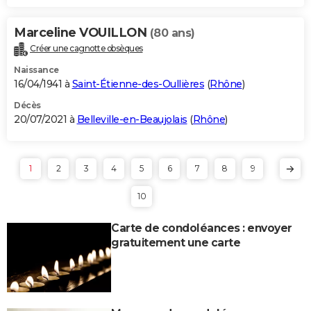
Marceline VOUILLON
(80 ans)
Créer une cagnotte obsèques
Naissance
16/04/1941 à
Saint-Étienne-des-Oullières
(
Rhône
)
Décès
20/07/2021 à
Belleville-en-Beaujolais
(
Rhône
)
1
2
3
4
5
6
7
8
9
10
Carte de condoléances : envoyer
gratuitement une carte