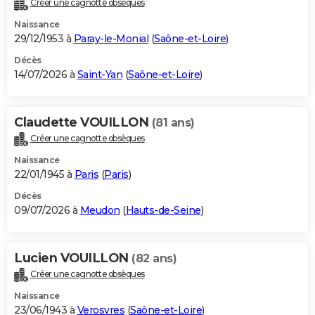
Créer une cagnotte obsèques
City break
Voyage de noces
Climat
Destinations
Voyage nature
Forum
+
PHOTO
Naissance
29/12/1953 à
Paray-le-Monial
(
Saône-et-Loire
)
GUIDES D'ACHAT
Décès
14/07/2026 à
Saint-Yan
(
Saône-et-Loire
)
BONS PLANS
CARTE DE VOEUX
Claudette VOUILLON
(81 ans)
Carte Bonne année
Carte Pâques
Carte de Noël
Carte Saint-Valentin
Carte d'anniversaire
DICTIONNAIRE
Créer une cagnotte obsèques
Biographies
Expressions
Dictionnaire
Citations
Proverbes
PROGRAMME TV
Naissance
22/01/1945 à
Paris
(
Paris
)
COPAINS D'AVANT
Décès
09/07/2026 à
Meudon
(
Hauts-de-Seine
)
Se connecter
Collèges
Universités
Service militaire
S'inscrire
Lycées
Primaires
Entreprises
Avis de recherche
AVIS DE DÉCÈS
FORUM
Lucien VOUILLON
(82 ans)
Lifestyle
Sport
Television
Cinema
Bricolage
Culture
Auto
Voyage
Créer une cagnotte obsèques
Naissance
23/06/1943 à
Verosvres
(
Saône-et-Loire
)