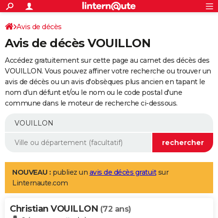
ACTUALITÉS
Connexion
S'inscrire
Avis de décès
Rechercher
Société
Education
Villes
Politique
Faits Divers
Monde
+
SPORT
Avis de décès VOUILLON
Football
Cyclisme
Forum
Coupe du monde 2026
Tennis
Rugby
CULTURE
Accédez gratuitement sur cette page au carnet des décès des
TNT
Cinéma
Musique
Programme TV
Streaming
Sorties cinéma
+
VOUILLON. Vous pouvez affiner votre recherche ou trouver un
FINANCE
avis de décès ou un avis d'obsèques plus ancien en tapant le
Impôts
Immobilier
Banque
Crédit
Retraite
Epargne
Risques naturels par ville
Assurance
AUTO
nom d'un défunt et/ou le nom ou le code postal d'une
commune dans le moteur de recherche ci-dessous.
Réserver un essai
Berlines
Forum auto
Essais
Citadines
SUV
+
HIGH-TECH
Meilleur smartphone
Ordinateurs
Guide high-tech
Mobiles
Internet
Jeux vidéo
+
BRICOLAGE
Aménagement intérieur
Cuisine
Jardinage
+
Forum
Extérieur
Salle de bains
Rangement
WEEK-END
Escapades
Expositions
Week-end nature
Guides de France
Patrimoine
Musées
+
LIFESTYLE
NOUVEAU :
publiez un
avis de décès gratuit
sur
Linternaute.com
Bien-être
Mode
+
Art de vivre
Loisirs
Modes de vie
SANTE
Christian VOUILLON
Guide de la santé
Médicaments
+
Alimentation
Maladies
Sommeil
(72 ans)
VOYAGE