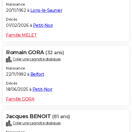
Naissance
City break
Voyage de noces
Climat
Destinations
Voyage nature
Forum
+
PHOTO
20/11/1952 à
Lons-le-Saunier
GUIDES D'ACHAT
Décès
01/02/2026 à
Petit-Noir
BONS PLANS
Famille MELET
CARTE DE VOEUX
Romain GORA
(32 ans)
Carte Bonne année
Carte Pâques
Carte de Noël
Carte Saint-Valentin
Carte d'anniversaire
DICTIONNAIRE
Créer une cagnotte obsèques
Biographies
Expressions
Dictionnaire
Citations
Proverbes
PROGRAMME TV
Naissance
22/11/1992 à
Belfort
COPAINS D'AVANT
Décès
18/06/2025 à
Petit-Noir
Se connecter
Collèges
Universités
Service militaire
S'inscrire
Lycées
Primaires
Entreprises
Avis de recherche
AVIS DE DÉCÈS
Famille GORA
FORUM
Lifestyle
Sport
Television
Cinema
Bricolage
Culture
Auto
Voyage
Jacques BENOIT
(81 ans)
Créer une cagnotte obsèques