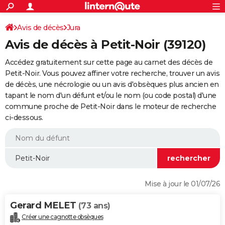
ACTUALITÉS
Connexion
S'inscrire
Avis de décès
Jura
Rechercher
Société
Education
Villes
Politique
Faits Divers
Monde
+
SPORT
Avis de décès à Petit-Noir (39120)
Football
Cyclisme
Forum
Coupe du monde 2026
Tennis
Rugby
CULTURE
Accédez gratuitement sur cette page au carnet des décès de
TNT
Cinéma
Musique
Programme TV
Streaming
Sorties cinéma
+
Petit-Noir. Vous pouvez affiner votre recherche, trouver un avis
FINANCE
de décès, une nécrologie ou un avis d'obsèques plus ancien en
Impôts
Immobilier
Banque
Crédit
Retraite
Epargne
Risques naturels par ville
Assurance
AUTO
tapant le nom d'un défunt et/ou le nom (ou code postal) d'une
commune proche de Petit-Noir dans le moteur de recherche
Réserver un essai
Berlines
Forum auto
Essais
Citadines
SUV
+
HIGH-TECH
ci-dessous.
Meilleur smartphone
Ordinateurs
Guide high-tech
Mobiles
Internet
Jeux vidéo
+
BRICOLAGE
Aménagement intérieur
Cuisine
Jardinage
+
Forum
Extérieur
Salle de bains
Rangement
WEEK-END
Escapades
Expositions
Week-end nature
Guides de France
Patrimoine
Musées
+
LIFESTYLE
Mise à jour le 01/07/26
Bien-être
Mode
+
Art de vivre
Loisirs
Modes de vie
SANTE
Gerard MELET
(73 ans)
Guide de la santé
Médicaments
+
Alimentation
Maladies
Sommeil
VOYAGE
Créer une cagnotte obsèques