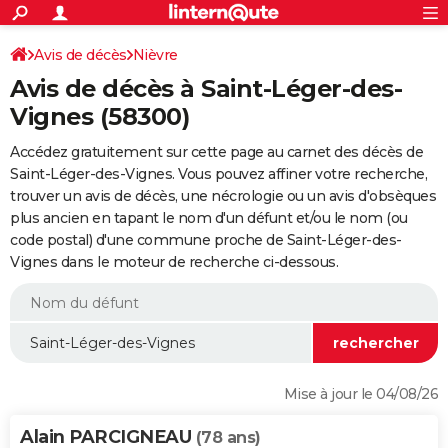
ACTUALITÉS
Connexion
S'inscrire
Avis de décès
Nièvre
Rechercher
Société
Education
Villes
Politique
Faits Divers
Monde
+
SPORT
Avis de décès à Saint-Léger-des-
Football
Cyclisme
Forum
Coupe du monde 2026
Tennis
Rugby
CULTURE
Vignes (58300)
TNT
Cinéma
Musique
Programme TV
Streaming
Sorties cinéma
+
FINANCE
Accédez gratuitement sur cette page au carnet des décès de
Saint-Léger-des-Vignes. Vous pouvez affiner votre recherche,
Impôts
Immobilier
Banque
Crédit
Retraite
Epargne
Risques naturels par ville
Assurance
AUTO
trouver un avis de décès, une nécrologie ou un avis d'obsèques
plus ancien en tapant le nom d'un défunt et/ou le nom (ou
Réserver un essai
Berlines
Forum auto
Essais
Citadines
SUV
+
HIGH-TECH
code postal) d'une commune proche de Saint-Léger-des-
Vignes dans le moteur de recherche ci-dessous.
Meilleur smartphone
Ordinateurs
Guide high-tech
Mobiles
Internet
Jeux vidéo
+
BRICOLAGE
Aménagement intérieur
Cuisine
Jardinage
+
Forum
Extérieur
Salle de bains
Rangement
WEEK-END
Escapades
Expositions
Week-end nature
Guides de France
Patrimoine
Musées
+
LIFESTYLE
Bien-être
Mode
+
Art de vivre
Loisirs
Modes de vie
SANTE
Mise à jour le 04/08/26
Guide de la santé
Médicaments
+
Alimentation
Maladies
Sommeil
VOYAGE
Alain PARCIGNEAU
(78 ans)