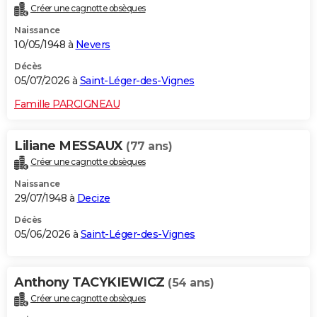
Créer une cagnotte obsèques
City break
Voyage de noces
Climat
Destinations
Voyage nature
Forum
+
PHOTO
Naissance
10/05/1948 à
Nevers
GUIDES D'ACHAT
Décès
BONS PLANS
05/07/2026 à
Saint-Léger-des-Vignes
CARTE DE VOEUX
Famille PARCIGNEAU
Carte Bonne année
Carte Pâques
Carte de Noël
Carte Saint-Valentin
Carte d'anniversaire
DICTIONNAIRE
Liliane MESSAUX
(77 ans)
Biographies
Expressions
Dictionnaire
Citations
Proverbes
PROGRAMME TV
Créer une cagnotte obsèques
Naissance
COPAINS D'AVANT
29/07/1948 à
Decize
Se connecter
Collèges
Universités
Service militaire
S'inscrire
Lycées
Primaires
Entreprises
Avis de recherche
AVIS DE DÉCÈS
Décès
05/06/2026 à
Saint-Léger-des-Vignes
FORUM
Lifestyle
Sport
Television
Cinema
Bricolage
Culture
Auto
Voyage
Anthony TACYKIEWICZ
(54 ans)
Créer une cagnotte obsèques