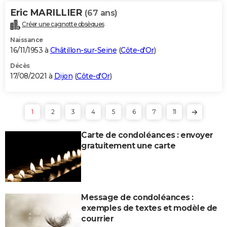
Eric MARILLIER
(67 ans)
Créer une cagnotte obsèques
Naissance
16/11/1953 à
Châtillon-sur-Seine
(
Côte-d'Or
)
Décès
17/08/2021 à
Dijon
(
Côte-d'Or
)
1
2
3
4
5
6
7
11
Carte de condoléances : envoyer
gratuitement une carte
Message de condoléances :
exemples de textes et modèle de
courrier