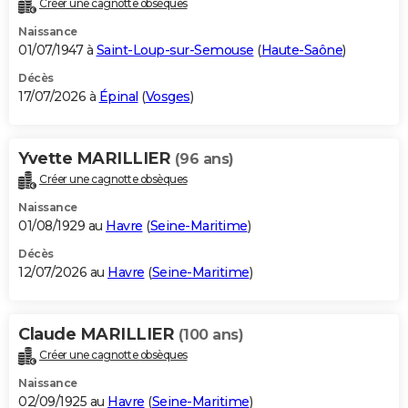
Créer une cagnotte obsèques
City break
Voyage de noces
Climat
Destinations
Voyage nature
Forum
+
PHOTO
Naissance
01/07/1947 à
Saint-Loup-sur-Semouse
(
Haute-Saône
)
GUIDES D'ACHAT
Décès
17/07/2026 à
Épinal
(
Vosges
)
BONS PLANS
CARTE DE VOEUX
Yvette MARILLIER
(96 ans)
Carte Bonne année
Carte Pâques
Carte de Noël
Carte Saint-Valentin
Carte d'anniversaire
DICTIONNAIRE
Créer une cagnotte obsèques
Biographies
Expressions
Dictionnaire
Citations
Proverbes
PROGRAMME TV
Naissance
01/08/1929 au
Havre
(
Seine-Maritime
)
COPAINS D'AVANT
Décès
12/07/2026 au
Havre
(
Seine-Maritime
)
Se connecter
Collèges
Universités
Service militaire
S'inscrire
Lycées
Primaires
Entreprises
Avis de recherche
AVIS DE DÉCÈS
FORUM
Claude MARILLIER
(100 ans)
Lifestyle
Sport
Television
Cinema
Bricolage
Culture
Auto
Voyage
Créer une cagnotte obsèques
Naissance
02/09/1925 au
Havre
(
Seine-Maritime
)