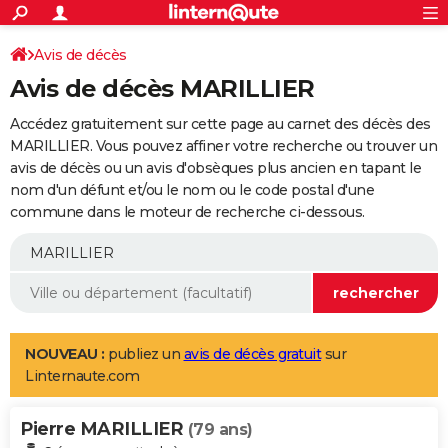
ACTUALITÉS
Connexion
S'inscrire
Avis de décès
Rechercher
Société
Education
Villes
Politique
Faits Divers
Monde
+
SPORT
Avis de décès MARILLIER
Football
Cyclisme
Forum
Coupe du monde 2026
Tennis
Rugby
CULTURE
Accédez gratuitement sur cette page au carnet des décès des
TNT
Cinéma
Musique
Programme TV
Streaming
Sorties cinéma
+
MARILLIER. Vous pouvez affiner votre recherche ou trouver un
FINANCE
avis de décès ou un avis d'obsèques plus ancien en tapant le
Impôts
Immobilier
Banque
Crédit
Retraite
Epargne
Risques naturels par ville
Assurance
AUTO
nom d'un défunt et/ou le nom ou le code postal d'une
commune dans le moteur de recherche ci-dessous.
Réserver un essai
Berlines
Forum auto
Essais
Citadines
SUV
+
HIGH-TECH
Meilleur smartphone
Ordinateurs
Guide high-tech
Mobiles
Internet
Jeux vidéo
+
BRICOLAGE
Aménagement intérieur
Cuisine
Jardinage
+
Forum
Extérieur
Salle de bains
Rangement
WEEK-END
Escapades
Expositions
Week-end nature
Guides de France
Patrimoine
Musées
+
LIFESTYLE
NOUVEAU :
publiez un
avis de décès gratuit
sur
Linternaute.com
Bien-être
Mode
+
Art de vivre
Loisirs
Modes de vie
SANTE
Pierre MARILLIER
Guide de la santé
Médicaments
+
Alimentation
Maladies
Sommeil
(79 ans)
VOYAGE