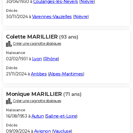
30/04/1930 à
Coulanges-lès-Nevers
(
Nièvre
)
Décès
30/11/2024 à
Varennes-Vauzelles
(
Nièvre
)
Colette MARILLIER
(93 ans)
Créer une cagnotte obsèques
Naissance
02/02/1931 à
Lyon
(
Rhône
)
Décès
21/11/2024 à
Antibes
(
Alpes-Maritimes
)
Monique MARILLIER
(71 ans)
Créer une cagnotte obsèques
Naissance
16/08/1953 à
Autun
(
Saône-et-Loire
)
Décès
09/09/2024 à
Avignon
(
Vaucluse
)