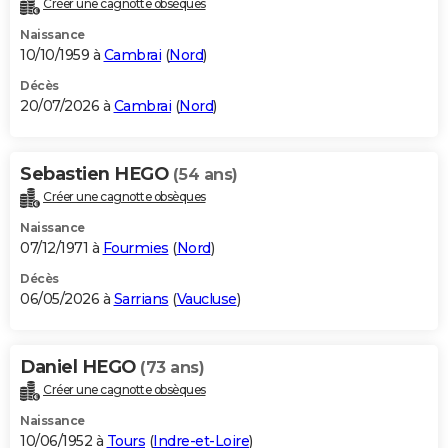
Créer une cagnotte obsèques
City break
Voyage de noces
Climat
Destinations
Voyage nature
Forum
+
PHOTO
Naissance
10/10/1959 à
Cambrai
(
Nord
)
GUIDES D'ACHAT
Décès
20/07/2026 à
Cambrai
(
Nord
)
BONS PLANS
CARTE DE VOEUX
Sebastien HEGO
(54 ans)
Carte Bonne année
Carte Pâques
Carte de Noël
Carte Saint-Valentin
Carte d'anniversaire
DICTIONNAIRE
Créer une cagnotte obsèques
Biographies
Expressions
Dictionnaire
Citations
Proverbes
PROGRAMME TV
Naissance
07/12/1971 à
Fourmies
(
Nord
)
COPAINS D'AVANT
Décès
06/05/2026 à
Sarrians
(
Vaucluse
)
Se connecter
Collèges
Universités
Service militaire
S'inscrire
Lycées
Primaires
Entreprises
Avis de recherche
AVIS DE DÉCÈS
FORUM
Daniel HEGO
(73 ans)
Lifestyle
Sport
Television
Cinema
Bricolage
Culture
Auto
Voyage
Créer une cagnotte obsèques
Naissance
10/06/1952 à
Tours
(
Indre-et-Loire
)