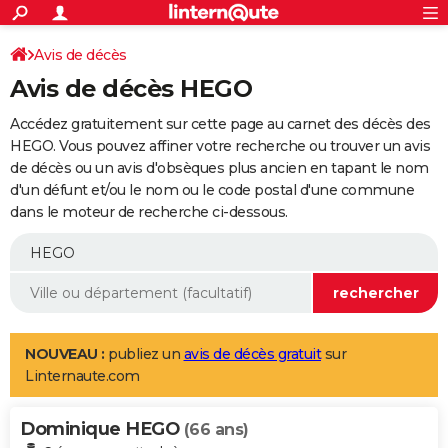
ACTUALITÉS
Connexion
S'inscrire
Avis de décès
Rechercher
Société
Education
Villes
Politique
Faits Divers
Monde
+
SPORT
Avis de décès HEGO
Football
Cyclisme
Forum
Coupe du monde 2026
Tennis
Rugby
CULTURE
Accédez gratuitement sur cette page au carnet des décès des
TNT
Cinéma
Musique
Programme TV
Streaming
Sorties cinéma
+
HEGO. Vous pouvez affiner votre recherche ou trouver un avis
FINANCE
de décès ou un avis d'obsèques plus ancien en tapant le nom
Impôts
Immobilier
Banque
Crédit
Retraite
Epargne
Risques naturels par ville
Assurance
AUTO
d'un défunt et/ou le nom ou le code postal d'une commune
dans le moteur de recherche ci-dessous.
Réserver un essai
Berlines
Forum auto
Essais
Citadines
SUV
+
HIGH-TECH
Meilleur smartphone
Ordinateurs
Guide high-tech
Mobiles
Internet
Jeux vidéo
+
BRICOLAGE
Aménagement intérieur
Cuisine
Jardinage
+
Forum
Extérieur
Salle de bains
Rangement
WEEK-END
Escapades
Expositions
Week-end nature
Guides de France
Patrimoine
Musées
+
LIFESTYLE
NOUVEAU :
publiez un
avis de décès gratuit
sur
Linternaute.com
Bien-être
Mode
+
Art de vivre
Loisirs
Modes de vie
SANTE
Dominique HEGO
Guide de la santé
Médicaments
+
Alimentation
Maladies
Sommeil
(66 ans)
VOYAGE