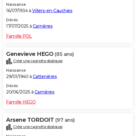
Naissance
City break
Voyage de noces
Climat
Destinations
Voyage nature
Forum
+
PHOTO
16/07/1934 à
Villers-en-Cauchies
GUIDES D'ACHAT
Décès
17/07/2025 à
Carnières
BONS PLANS
Famille POL
CARTE DE VOEUX
Genevieve HEGO
(85 ans)
Carte Bonne année
Carte Pâques
Carte de Noël
Carte Saint-Valentin
Carte d'anniversaire
DICTIONNAIRE
Créer une cagnotte obsèques
Biographies
Expressions
Dictionnaire
Citations
Proverbes
PROGRAMME TV
Naissance
29/01/1940 à
Cattenières
COPAINS D'AVANT
Décès
20/06/2025 à
Carnières
Se connecter
Collèges
Universités
Service militaire
S'inscrire
Lycées
Primaires
Entreprises
Avis de recherche
AVIS DE DÉCÈS
Famille HEGO
FORUM
Lifestyle
Sport
Television
Cinema
Bricolage
Culture
Auto
Voyage
Arsene TORDOIT
(97 ans)
Créer une cagnotte obsèques