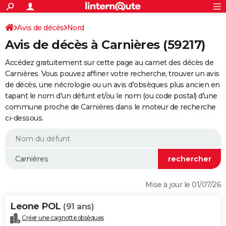
ACTUALITÉS
Connexion
S'inscrire
Avis de décès
Nord
Rechercher
Société
Education
Villes
Politique
Faits Divers
Monde
+
SPORT
Avis de décès à Carnières (59217)
Football
Cyclisme
Forum
Coupe du monde 2026
Tennis
Rugby
CULTURE
Accédez gratuitement sur cette page au carnet des décès de
TNT
Cinéma
Musique
Programme TV
Streaming
Sorties cinéma
+
Carnières. Vous pouvez affiner votre recherche, trouver un avis
FINANCE
de décès, une nécrologie ou un avis d'obsèques plus ancien en
Impôts
Immobilier
Banque
Crédit
Retraite
Epargne
Risques naturels par ville
Assurance
AUTO
tapant le nom d'un défunt et/ou le nom (ou code postal) d'une
commune proche de Carnières dans le moteur de recherche
Réserver un essai
Berlines
Forum auto
Essais
Citadines
SUV
+
HIGH-TECH
ci-dessous.
Meilleur smartphone
Ordinateurs
Guide high-tech
Mobiles
Internet
Jeux vidéo
+
BRICOLAGE
Aménagement intérieur
Cuisine
Jardinage
+
Forum
Extérieur
Salle de bains
Rangement
WEEK-END
Escapades
Expositions
Week-end nature
Guides de France
Patrimoine
Musées
+
LIFESTYLE
Mise à jour le 01/07/26
Bien-être
Mode
+
Art de vivre
Loisirs
Modes de vie
SANTE
Leone POL
(91 ans)
Guide de la santé
Médicaments
+
Alimentation
Maladies
Sommeil
VOYAGE
Créer une cagnotte obsèques