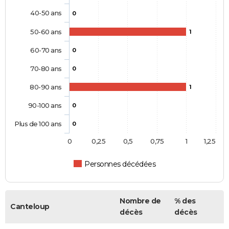
40-50 ans
0
50-60 ans
1
60-70 ans
0
70-80 ans
0
80-90 ans
1
90-100 ans
0
Plus de 100 ans
0
0
0,25
0,5
0,75
1
1,25
Personnes décédées
Nombre de
% des
Canteloup
décès
décès