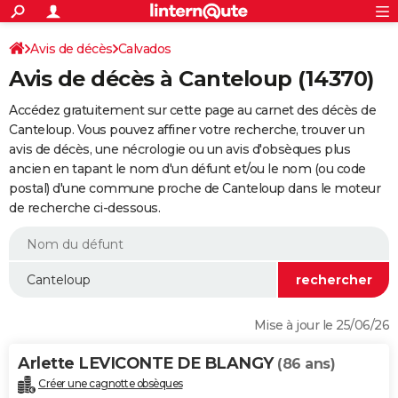
ACTUALITÉS
Connexion
S'inscrire
Avis de décès
Calvados
Rechercher
Société
Education
Villes
Politique
Faits Divers
Monde
+
SPORT
Avis de décès à Canteloup (14370)
Football
Cyclisme
Forum
Coupe du monde 2026
Tennis
Rugby
CULTURE
Accédez gratuitement sur cette page au carnet des décès de
TNT
Cinéma
Musique
Programme TV
Streaming
Sorties cinéma
+
Canteloup. Vous pouvez affiner votre recherche, trouver un
FINANCE
avis de décès, une nécrologie ou un avis d'obsèques plus
Impôts
Immobilier
Banque
Crédit
Retraite
Epargne
Risques naturels par ville
Assurance
AUTO
ancien en tapant le nom d'un défunt et/ou le nom (ou code
postal) d'une commune proche de Canteloup dans le moteur
Réserver un essai
Berlines
Forum auto
Essais
Citadines
SUV
+
HIGH-TECH
de recherche ci-dessous.
Meilleur smartphone
Ordinateurs
Guide high-tech
Mobiles
Internet
Jeux vidéo
+
BRICOLAGE
Aménagement intérieur
Cuisine
Jardinage
+
Forum
Extérieur
Salle de bains
Rangement
WEEK-END
Escapades
Expositions
Week-end nature
Guides de France
Patrimoine
Musées
+
LIFESTYLE
Mise à jour le 25/06/26
Bien-être
Mode
+
Art de vivre
Loisirs
Modes de vie
SANTE
Arlette LEVICONTE DE BLANGY
(86 ans)
Guide de la santé
Médicaments
+
Alimentation
Maladies
Sommeil
VOYAGE
Créer une cagnotte obsèques