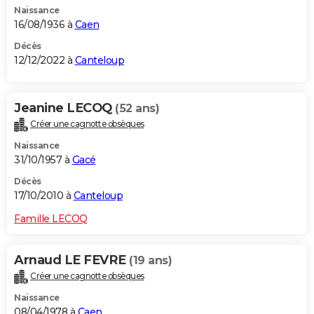
Naissance
City break
Voyage de noces
Climat
Destinations
Voyage nature
Forum
+
PHOTO
16/08/1936 à
Caen
GUIDES D'ACHAT
Décès
12/12/2022 à
Canteloup
BONS PLANS
CARTE DE VOEUX
Jeanine LECOQ
(52 ans)
Créer une cagnotte obsèques
Carte Bonne année
Carte Pâques
Carte de Noël
Carte Saint-Valentin
Carte d'anniversaire
DICTIONNAIRE
Naissance
Biographies
Expressions
Dictionnaire
Citations
Proverbes
31/10/1957 à
Gacé
PROGRAMME TV
Décès
COPAINS D'AVANT
17/10/2010 à
Canteloup
Se connecter
Collèges
Universités
Service militaire
S'inscrire
Lycées
Primaires
Entreprises
Avis de recherche
AVIS DE DÉCÈS
Famille LECOQ
FORUM
Arnaud LE FEVRE
(19 ans)
Lifestyle
Sport
Television
Cinema
Bricolage
Culture
Auto
Voyage
Créer une cagnotte obsèques
Naissance
08/04/1978 à
Caen