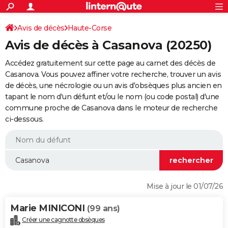
ACTUALITÉS
Connexion
S'inscrire
Avis de décès
Haute-Corse
Rechercher
Société
Education
Villes
Politique
Faits Divers
Monde
+
SPORT
Avis de décès à Casanova (20250)
Football
Cyclisme
Forum
Coupe du monde 2026
Tennis
Rugby
CULTURE
Accédez gratuitement sur cette page au carnet des décès de
TNT
Cinéma
Musique
Programme TV
Streaming
Sorties cinéma
+
Casanova. Vous pouvez affiner votre recherche, trouver un avis
FINANCE
de décès, une nécrologie ou un avis d'obsèques plus ancien en
Impôts
Immobilier
Banque
Crédit
Retraite
Epargne
Risques naturels par ville
Assurance
AUTO
tapant le nom d'un défunt et/ou le nom (ou code postal) d'une
commune proche de Casanova dans le moteur de recherche
Réserver un essai
Berlines
Forum auto
Essais
Citadines
SUV
+
HIGH-TECH
ci-dessous.
Meilleur smartphone
Ordinateurs
Guide high-tech
Mobiles
Internet
Jeux vidéo
+
BRICOLAGE
Aménagement intérieur
Cuisine
Jardinage
+
Forum
Extérieur
Salle de bains
Rangement
WEEK-END
Escapades
Expositions
Week-end nature
Guides de France
Patrimoine
Musées
+
LIFESTYLE
Mise à jour le 01/07/26
Bien-être
Mode
+
Art de vivre
Loisirs
Modes de vie
SANTE
Marie MINICONI
(99 ans)
Guide de la santé
Médicaments
+
Alimentation
Maladies
Sommeil
VOYAGE
Créer une cagnotte obsèques