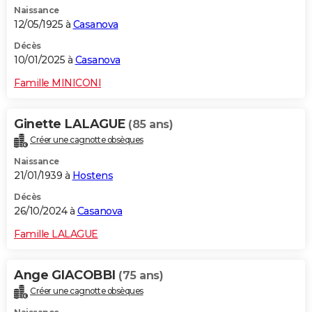
Naissance
City break
Voyage de noces
Climat
Destinations
Voyage nature
Forum
+
PHOTO
12/05/1925 à
Casanova
GUIDES D'ACHAT
Décès
10/01/2025 à
Casanova
BONS PLANS
Famille MINICONI
CARTE DE VOEUX
Ginette LALAGUE
(85 ans)
Carte Bonne année
Carte Pâques
Carte de Noël
Carte Saint-Valentin
Carte d'anniversaire
DICTIONNAIRE
Créer une cagnotte obsèques
Biographies
Expressions
Dictionnaire
Citations
Proverbes
PROGRAMME TV
Naissance
21/01/1939 à
Hostens
COPAINS D'AVANT
Décès
26/10/2024 à
Casanova
Se connecter
Collèges
Universités
Service militaire
S'inscrire
Lycées
Primaires
Entreprises
Avis de recherche
AVIS DE DÉCÈS
Famille LALAGUE
FORUM
Lifestyle
Sport
Television
Cinema
Bricolage
Culture
Auto
Voyage
Ange GIACOBBI
(75 ans)
Créer une cagnotte obsèques