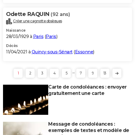
Odette RAQUIN
(92 ans)
Créer une cagnotte obsèques
Naissance
28/03/1929 à
Paris
(
Paris
)
Décès
11/04/2021 à
Quincy-sous-Sénart
(
Essonne
)
...
1
2
3
4
5
7
9
13
Carte de condoléances : envoyer
gratuitement une carte
Message de condoléances :
exemples de textes et modèle de