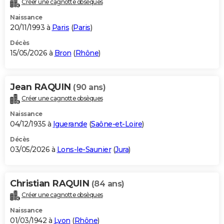
Créer une cagnotte obsèques
City break
Voyage de noces
Climat
Destinations
Voyage nature
Forum
+
PHOTO
Naissance
20/11/1993 à
Paris
(
Paris
)
GUIDES D'ACHAT
Décès
15/05/2026 à
Bron
(
Rhône
)
BONS PLANS
CARTE DE VOEUX
Jean RAQUIN
(90 ans)
Carte Bonne année
Carte Pâques
Carte de Noël
Carte Saint-Valentin
Carte d'anniversaire
DICTIONNAIRE
Créer une cagnotte obsèques
Biographies
Expressions
Dictionnaire
Citations
Proverbes
PROGRAMME TV
Naissance
04/12/1935 à
Iguerande
(
Saône-et-Loire
)
COPAINS D'AVANT
Décès
03/05/2026 à
Lons-le-Saunier
(
Jura
)
Se connecter
Collèges
Universités
Service militaire
S'inscrire
Lycées
Primaires
Entreprises
Avis de recherche
AVIS DE DÉCÈS
FORUM
Christian RAQUIN
(84 ans)
Lifestyle
Sport
Television
Cinema
Bricolage
Culture
Auto
Voyage
Créer une cagnotte obsèques
Naissance
01/03/1942 à
Lyon
(
Rhône
)