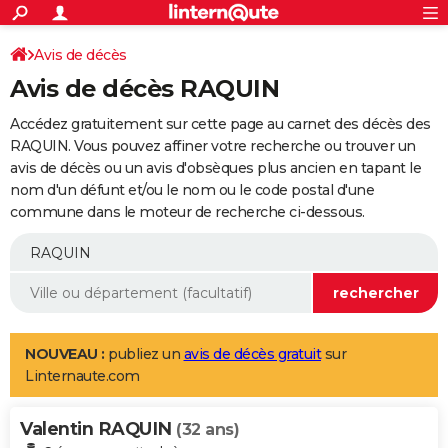
ACTUALITÉS
Connexion
S'inscrire
Avis de décès
Rechercher
Société
Education
Villes
Politique
Faits Divers
Monde
+
SPORT
Avis de décès RAQUIN
Football
Cyclisme
Forum
Coupe du monde 2026
Tennis
Rugby
CULTURE
Accédez gratuitement sur cette page au carnet des décès des
TNT
Cinéma
Musique
Programme TV
Streaming
Sorties cinéma
+
RAQUIN. Vous pouvez affiner votre recherche ou trouver un
FINANCE
avis de décès ou un avis d'obsèques plus ancien en tapant le
Impôts
Immobilier
Banque
Crédit
Retraite
Epargne
Risques naturels par ville
Assurance
AUTO
nom d'un défunt et/ou le nom ou le code postal d'une
commune dans le moteur de recherche ci-dessous.
Réserver un essai
Berlines
Forum auto
Essais
Citadines
SUV
+
HIGH-TECH
Meilleur smartphone
Ordinateurs
Guide high-tech
Mobiles
Internet
Jeux vidéo
+
BRICOLAGE
Aménagement intérieur
Cuisine
Jardinage
+
Forum
Extérieur
Salle de bains
Rangement
WEEK-END
Escapades
Expositions
Week-end nature
Guides de France
Patrimoine
Musées
+
LIFESTYLE
NOUVEAU :
publiez un
avis de décès gratuit
sur
Linternaute.com
Bien-être
Mode
+
Art de vivre
Loisirs
Modes de vie
SANTE
Valentin RAQUIN
Guide de la santé
Médicaments
+
Alimentation
Maladies
Sommeil
(32 ans)
VOYAGE