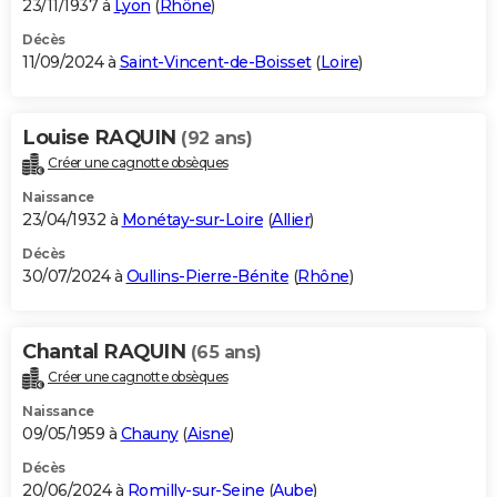
23/11/1937 à
Lyon
(
Rhône
)
Décès
11/09/2024 à
Saint-Vincent-de-Boisset
(
Loire
)
Louise RAQUIN
(92 ans)
Créer une cagnotte obsèques
Naissance
23/04/1932 à
Monétay-sur-Loire
(
Allier
)
Décès
30/07/2024 à
Oullins-Pierre-Bénite
(
Rhône
)
Chantal RAQUIN
(65 ans)
Créer une cagnotte obsèques
Naissance
09/05/1959 à
Chauny
(
Aisne
)
Décès
20/06/2024 à
Romilly-sur-Seine
(
Aube
)