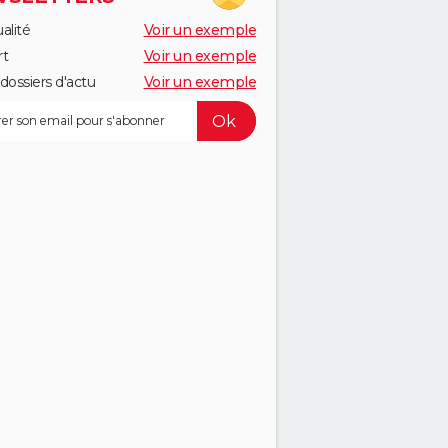
alité
Voir un exemple
rt
Voir un exemple
dossiers d'actu
Voir un exemple