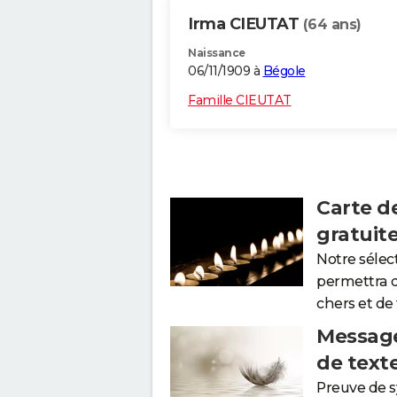
Irma CIEUTAT
(64 ans)
Naissance
06/11/1909 à
Bégole
Famille CIEUTAT
Carte d
gratuit
Notre sélec
permettra 
chers et de
Message
de text
Preuve de 