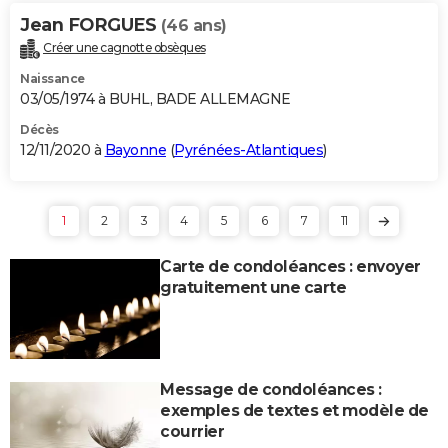
Jean FORGUES
(46 ans)
Créer une cagnotte obsèques
Naissance
03/05/1974 à BUHL, BADE ALLEMAGNE
Décès
12/11/2020 à
Bayonne
(
Pyrénées-Atlantiques
)
1
2
3
4
5
6
7
11
Carte de condoléances : envoyer
gratuitement une carte
Message de condoléances :
exemples de textes et modèle de
courrier