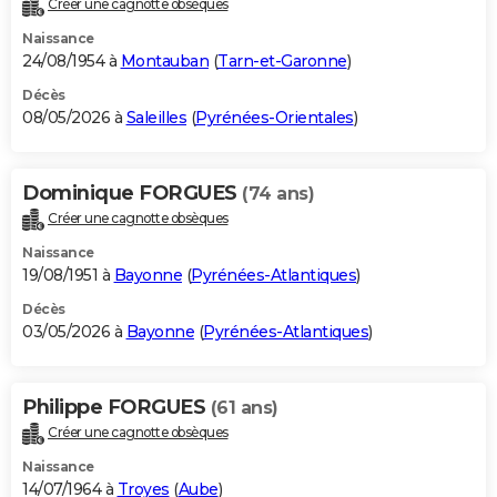
Créer une cagnotte obsèques
City break
Voyage de noces
Climat
Destinations
Voyage nature
Forum
+
PHOTO
Naissance
24/08/1954 à
Montauban
(
Tarn-et-Garonne
)
GUIDES D'ACHAT
Décès
08/05/2026 à
Saleilles
(
Pyrénées-Orientales
)
BONS PLANS
CARTE DE VOEUX
Dominique FORGUES
(74 ans)
Carte Bonne année
Carte Pâques
Carte de Noël
Carte Saint-Valentin
Carte d'anniversaire
DICTIONNAIRE
Créer une cagnotte obsèques
Biographies
Expressions
Dictionnaire
Citations
Proverbes
PROGRAMME TV
Naissance
19/08/1951 à
Bayonne
(
Pyrénées-Atlantiques
)
COPAINS D'AVANT
Décès
03/05/2026 à
Bayonne
(
Pyrénées-Atlantiques
)
Se connecter
Collèges
Universités
Service militaire
S'inscrire
Lycées
Primaires
Entreprises
Avis de recherche
AVIS DE DÉCÈS
FORUM
Philippe FORGUES
(61 ans)
Lifestyle
Sport
Television
Cinema
Bricolage
Culture
Auto
Voyage
Créer une cagnotte obsèques
Naissance
14/07/1964 à
Troyes
(
Aube
)