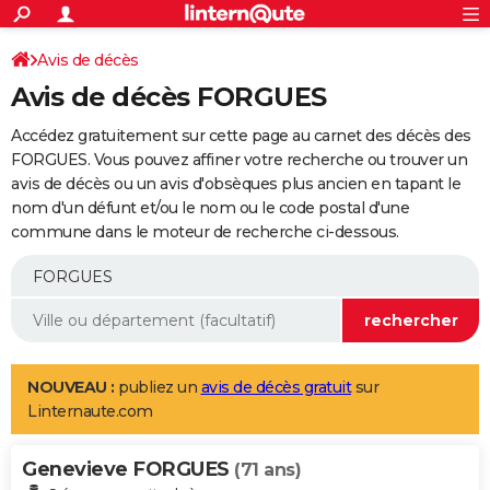
ACTUALITÉS
Connexion
S'inscrire
Avis de décès
Rechercher
Société
Education
Villes
Politique
Faits Divers
Monde
+
SPORT
Avis de décès FORGUES
Football
Cyclisme
Forum
Coupe du monde 2026
Tennis
Rugby
CULTURE
Accédez gratuitement sur cette page au carnet des décès des
TNT
Cinéma
Musique
Programme TV
Streaming
Sorties cinéma
+
FORGUES. Vous pouvez affiner votre recherche ou trouver un
FINANCE
avis de décès ou un avis d'obsèques plus ancien en tapant le
Impôts
Immobilier
Banque
Crédit
Retraite
Epargne
Risques naturels par ville
Assurance
AUTO
nom d'un défunt et/ou le nom ou le code postal d'une
commune dans le moteur de recherche ci-dessous.
Réserver un essai
Berlines
Forum auto
Essais
Citadines
SUV
+
HIGH-TECH
Meilleur smartphone
Ordinateurs
Guide high-tech
Mobiles
Internet
Jeux vidéo
+
BRICOLAGE
Aménagement intérieur
Cuisine
Jardinage
+
Forum
Extérieur
Salle de bains
Rangement
WEEK-END
Escapades
Expositions
Week-end nature
Guides de France
Patrimoine
Musées
+
LIFESTYLE
NOUVEAU :
publiez un
avis de décès gratuit
sur
Linternaute.com
Bien-être
Mode
+
Art de vivre
Loisirs
Modes de vie
SANTE
Genevieve FORGUES
Guide de la santé
Médicaments
+
Alimentation
Maladies
Sommeil
(71 ans)
VOYAGE