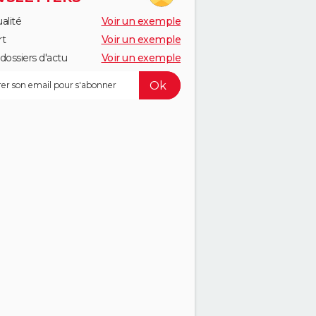
alité
Voir un exemple
rt
Voir un exemple
dossiers d'actu
Voir un exemple