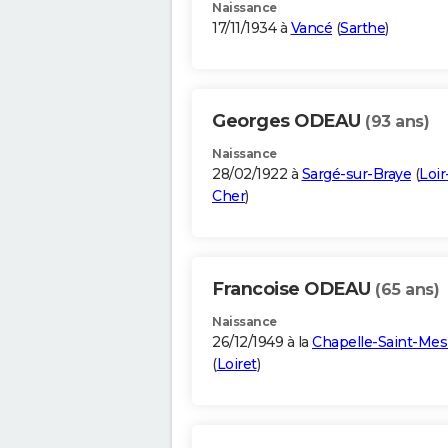
Naissance
17/11/1934 à
Vancé
(
Sarthe
)
Georges ODEAU
(93 ans)
Naissance
28/02/1922 à
Sargé-sur-Braye
(
Loir
Cher
)
Francoise ODEAU
(65 ans)
Naissance
26/12/1949 à la
Chapelle-Saint-Me
(
Loiret
)