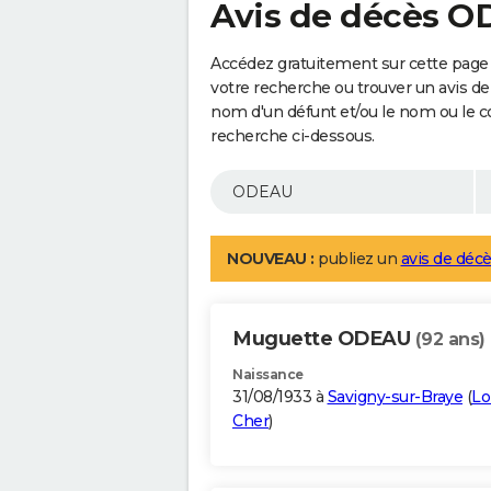
Avis de décès 
Accédez gratuitement sur cette page
votre recherche ou trouver un avis de
nom d'un défunt et/ou le nom ou le 
recherche ci-dessous.
NOUVEAU :
publiez un
avis de décè
Muguette ODEAU
(92 ans)
Naissance
31/08/1933 à
Savigny-sur-Braye
(
Lo
Cher
)