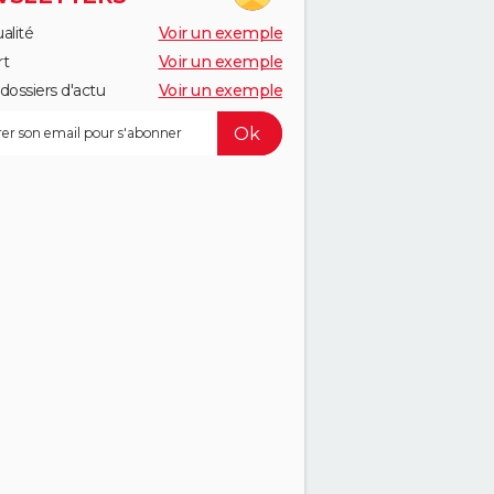
alité
Voir un exemple
rt
Voir un exemple
dossiers d'actu
Voir un exemple