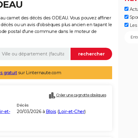
ODEAU
Actu
Spo
 au carnet des décès des ODEAU. Vous pouvez affiner
 décès ou un avis d'obsèques plus ancien en tapant le
Les 
code postal d'une commune dans le moteur de
s gratuit
sur Linternaute.com
Créer une cagnotte obsèques
Décès
ir-et-
20/03/2026 à
Blois
(
Loir-et-Cher
)