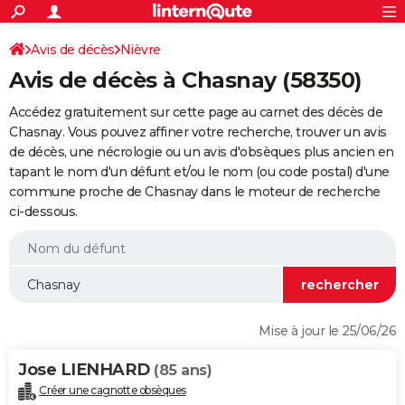
ACTUALITÉS
Connexion
S'inscrire
Avis de décès
Nièvre
Rechercher
Société
Education
Villes
Politique
Faits Divers
Monde
+
SPORT
Avis de décès à Chasnay (58350)
Football
Cyclisme
Forum
Coupe du monde 2026
Tennis
Rugby
CULTURE
Accédez gratuitement sur cette page au carnet des décès de
TNT
Cinéma
Musique
Programme TV
Streaming
Sorties cinéma
+
Chasnay. Vous pouvez affiner votre recherche, trouver un avis
FINANCE
de décès, une nécrologie ou un avis d'obsèques plus ancien en
Impôts
Immobilier
Banque
Crédit
Retraite
Epargne
Risques naturels par ville
Assurance
AUTO
tapant le nom d'un défunt et/ou le nom (ou code postal) d'une
commune proche de Chasnay dans le moteur de recherche
Réserver un essai
Berlines
Forum auto
Essais
Citadines
SUV
+
HIGH-TECH
ci-dessous.
Meilleur smartphone
Ordinateurs
Guide high-tech
Mobiles
Internet
Jeux vidéo
+
BRICOLAGE
Aménagement intérieur
Cuisine
Jardinage
+
Forum
Extérieur
Salle de bains
Rangement
WEEK-END
Escapades
Expositions
Week-end nature
Guides de France
Patrimoine
Musées
+
LIFESTYLE
Mise à jour le 25/06/26
Bien-être
Mode
+
Art de vivre
Loisirs
Modes de vie
SANTE
Jose LIENHARD
(85 ans)
Guide de la santé
Médicaments
+
Alimentation
Maladies
Sommeil
VOYAGE
Créer une cagnotte obsèques