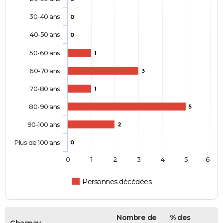
30-40 ans
0
40-50 ans
0
50-60 ans
1
60-70 ans
3
70-80 ans
1
80-90 ans
5
90-100 ans
2
Plus de 100 ans
0
0
1
2
3
4
5
6
Personnes décédées
Nombre de
% des