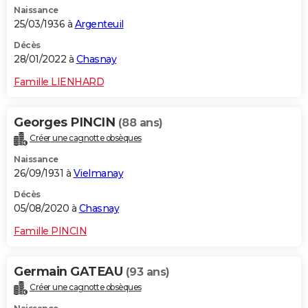
Naissance
City break
Voyage de noces
Climat
Destinations
Voyage nature
Forum
+
PHOTO
25/03/1936 à
Argenteuil
GUIDES D'ACHAT
Décès
28/01/2022 à
Chasnay
BONS PLANS
Famille LIENHARD
CARTE DE VOEUX
Georges PINCIN
(88 ans)
Carte Bonne année
Carte Pâques
Carte de Noël
Carte Saint-Valentin
Carte d'anniversaire
DICTIONNAIRE
Créer une cagnotte obsèques
Biographies
Expressions
Dictionnaire
Citations
Proverbes
PROGRAMME TV
Naissance
26/09/1931 à
Vielmanay
COPAINS D'AVANT
Décès
05/08/2020 à
Chasnay
Se connecter
Collèges
Universités
Service militaire
S'inscrire
Lycées
Primaires
Entreprises
Avis de recherche
AVIS DE DÉCÈS
Famille PINCIN
FORUM
Lifestyle
Sport
Television
Cinema
Bricolage
Culture
Auto
Voyage
Germain GATEAU
(93 ans)
Créer une cagnotte obsèques