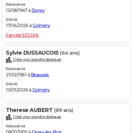
Naissance
City break
Voyage de noces
Climat
Destinations
Voyage nature
Forum
+
PHOTO
13/08/1947 à
Donzy
GUIDES D'ACHAT
Décès
17/04/2026 à
Colméry
BONS PLANS
Famille SEGUIN
CARTE DE VOEUX
Sylvie DUSSAUCOIS
(64 ans)
Carte Bonne année
Carte Pâques
Carte de Noël
Carte Saint-Valentin
Carte d'anniversaire
DICTIONNAIRE
Créer une cagnotte obsèques
Biographies
Expressions
Dictionnaire
Citations
Proverbes
PROGRAMME TV
Naissance
21/02/1961 à
Beauvais
COPAINS D'AVANT
Décès
10/01/2026 à
Colméry
Se connecter
Collèges
Universités
Service militaire
S'inscrire
Lycées
Primaires
Entreprises
Avis de recherche
AVIS DE DÉCÈS
FORUM
Therese AUBERT
(89 ans)
Lifestyle
Sport
Television
Cinema
Bricolage
Culture
Auto
Voyage
Créer une cagnotte obsèques
Naissance
08/10/1935 à
Cessy-les-Bois