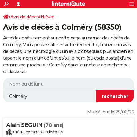
ACTUALITÉS
Connexion
S'inscrire
Avis de décès
Nièvre
Rechercher
Société
Education
Villes
Politique
Faits Divers
Monde
+
SPORT
Avis de décès à Colméry (58350)
Football
Cyclisme
Forum
Coupe du monde 2026
Tennis
Rugby
CULTURE
Accédez gratuitement sur cette page au carnet des décès de
TNT
Cinéma
Musique
Programme TV
Streaming
Sorties cinéma
+
Colméry. Vous pouvez affiner votre recherche, trouver un avis
FINANCE
de décès, une nécrologie ou un avis d'obsèques plus ancien en
Impôts
Immobilier
Banque
Crédit
Retraite
Epargne
Risques naturels par ville
Assurance
AUTO
tapant le nom d'un défunt et/ou le nom (ou code postal) d'une
commune proche de Colméry dans le moteur de recherche
Réserver un essai
Berlines
Forum auto
Essais
Citadines
SUV
+
HIGH-TECH
ci-dessous.
Meilleur smartphone
Ordinateurs
Guide high-tech
Mobiles
Internet
Jeux vidéo
+
BRICOLAGE
Aménagement intérieur
Cuisine
Jardinage
+
Forum
Extérieur
Salle de bains
Rangement
WEEK-END
Escapades
Expositions
Week-end nature
Guides de France
Patrimoine
Musées
+
LIFESTYLE
Mise à jour le 29/06/26
Bien-être
Mode
+
Art de vivre
Loisirs
Modes de vie
SANTE
Alain SEGUIN
(78 ans)
Guide de la santé
Médicaments
+
Alimentation
Maladies
Sommeil
VOYAGE
Créer une cagnotte obsèques