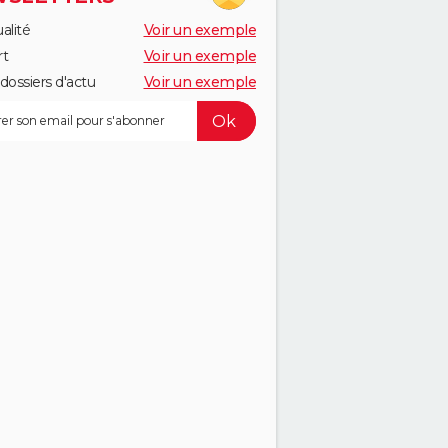
alité
Voir un exemple
rt
Voir un exemple
dossiers d'actu
Voir un exemple