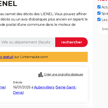
IENEL
Actu
Spo
au carnet des décès des LIENEL. Vous pouvez affiner
 décès ou un avis d'obsèques plus ancien en tapant le
Les 
code postal d'une commune dans le moteur de
s gratuit
sur Linternaute.com
Créer une cagnotte obsèques
Décès
ime
)
16/01/2025 à
Aubervilliers
(
Seine-Saint-
Denis
)