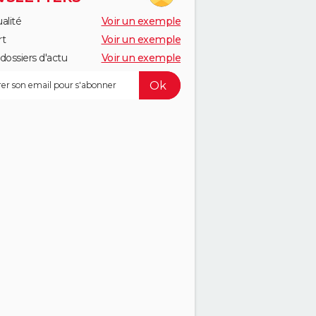
alité
Voir un exemple
rt
Voir un exemple
dossiers d'actu
Voir un exemple