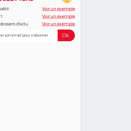
alité
Voir un exemple
rt
Voir un exemple
dossiers d'actu
Voir un exemple