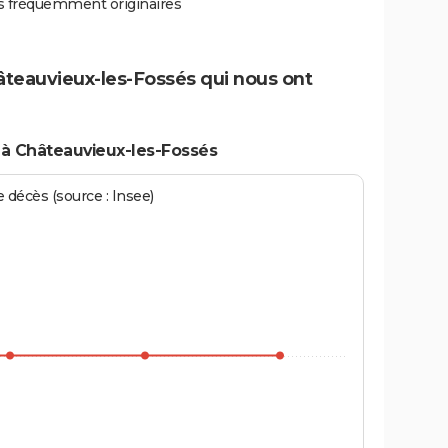
ès fréquemment originaires
hâteauvieux-les-Fossés qui nous ont
à Châteauvieux-les-Fossés
écès (source : Insee)