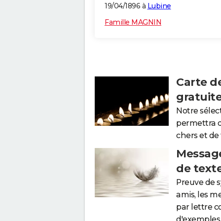
19/04/1896 à
Lubine
Famille MAGNIN
Carte d
gratuit
Notre sélec
permettra 
chers et de
Message
de text
Preuve de 
amis, les m
par lettre 
d'exemples 