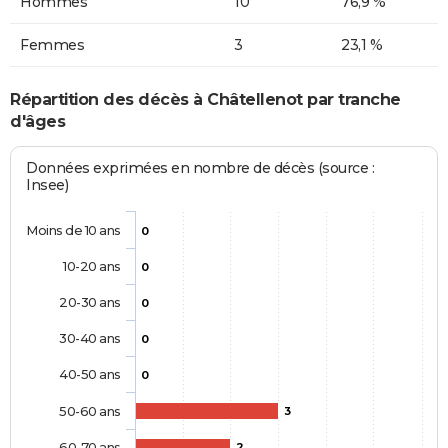
Hommes
10
76,9 %
Femmes
3
23,1 %
Répartition des décès à Châtellenot par tranche
d'âges
Données exprimées en nombre de décès (source :
Insee)
Moins de 10 ans
0
10-20 ans
0
20-30 ans
0
30-40 ans
0
40-50 ans
0
50-60 ans
3
60-70 ans
2