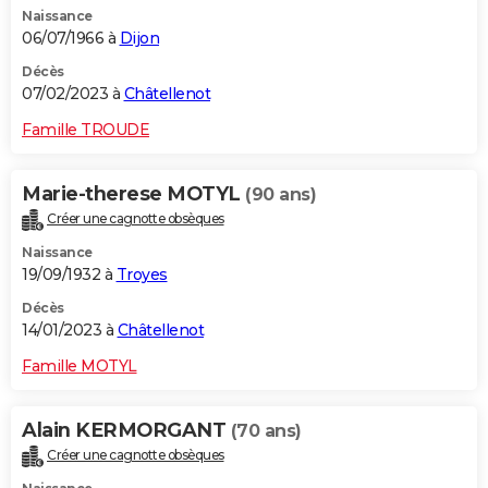
Naissance
City break
Voyage de noces
Climat
Destinations
Voyage nature
Forum
+
PHOTO
06/07/1966 à
Dijon
GUIDES D'ACHAT
Décès
07/02/2023 à
Châtellenot
BONS PLANS
Famille TROUDE
CARTE DE VOEUX
Marie-therese MOTYL
(90 ans)
Carte Bonne année
Carte Pâques
Carte de Noël
Carte Saint-Valentin
Carte d'anniversaire
DICTIONNAIRE
Créer une cagnotte obsèques
Biographies
Expressions
Dictionnaire
Citations
Proverbes
PROGRAMME TV
Naissance
19/09/1932 à
Troyes
COPAINS D'AVANT
Décès
14/01/2023 à
Châtellenot
Se connecter
Collèges
Universités
Service militaire
S'inscrire
Lycées
Primaires
Entreprises
Avis de recherche
AVIS DE DÉCÈS
Famille MOTYL
FORUM
Lifestyle
Sport
Television
Cinema
Bricolage
Culture
Auto
Voyage
Alain KERMORGANT
(70 ans)
Créer une cagnotte obsèques