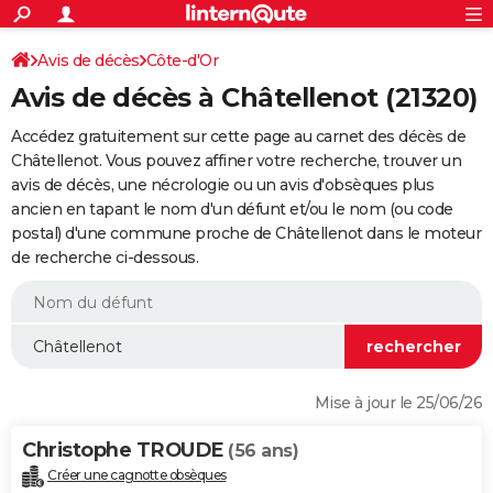
ACTUALITÉS
Connexion
S'inscrire
Avis de décès
Côte-d'Or
Rechercher
Société
Education
Villes
Politique
Faits Divers
Monde
+
SPORT
Avis de décès à Châtellenot (21320)
Football
Cyclisme
Forum
Coupe du monde 2026
Tennis
Rugby
CULTURE
Accédez gratuitement sur cette page au carnet des décès de
TNT
Cinéma
Musique
Programme TV
Streaming
Sorties cinéma
+
Châtellenot. Vous pouvez affiner votre recherche, trouver un
FINANCE
avis de décès, une nécrologie ou un avis d'obsèques plus
Impôts
Immobilier
Banque
Crédit
Retraite
Epargne
Risques naturels par ville
Assurance
AUTO
ancien en tapant le nom d'un défunt et/ou le nom (ou code
postal) d'une commune proche de Châtellenot dans le moteur
Réserver un essai
Berlines
Forum auto
Essais
Citadines
SUV
+
HIGH-TECH
de recherche ci-dessous.
Meilleur smartphone
Ordinateurs
Guide high-tech
Mobiles
Internet
Jeux vidéo
+
BRICOLAGE
Aménagement intérieur
Cuisine
Jardinage
+
Forum
Extérieur
Salle de bains
Rangement
WEEK-END
Escapades
Expositions
Week-end nature
Guides de France
Patrimoine
Musées
+
LIFESTYLE
Mise à jour le 25/06/26
Bien-être
Mode
+
Art de vivre
Loisirs
Modes de vie
SANTE
Christophe TROUDE
(56 ans)
Guide de la santé
Médicaments
+
Alimentation
Maladies
Sommeil
VOYAGE
Créer une cagnotte obsèques