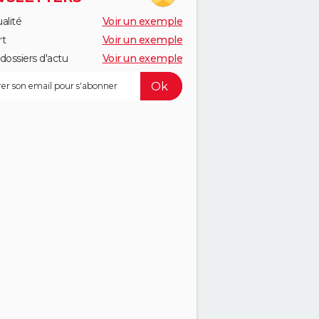
alité
Voir un exemple
rt
Voir un exemple
dossiers d'actu
Voir un exemple