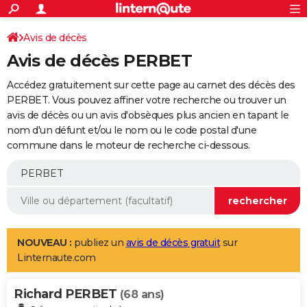
ACTUALITÉS
Connexion
S'inscrire
Avis de décès
Rechercher
Société
Education
Villes
Politique
Faits Divers
Monde
+
SPORT
Avis de décès PERBET
Football
Cyclisme
Forum
Coupe du monde 2026
Tennis
Rugby
CULTURE
Accédez gratuitement sur cette page au carnet des décès des
TNT
Cinéma
Musique
Programme TV
Streaming
Sorties cinéma
+
PERBET. Vous pouvez affiner votre recherche ou trouver un
FINANCE
avis de décès ou un avis d'obsèques plus ancien en tapant le
Impôts
Immobilier
Banque
Crédit
Retraite
Epargne
Risques naturels par ville
Assurance
AUTO
nom d'un défunt et/ou le nom ou le code postal d'une
commune dans le moteur de recherche ci-dessous.
Réserver un essai
Berlines
Forum auto
Essais
Citadines
SUV
+
HIGH-TECH
Meilleur smartphone
Ordinateurs
Guide high-tech
Mobiles
Internet
Jeux vidéo
+
BRICOLAGE
Aménagement intérieur
Cuisine
Jardinage
+
Forum
Extérieur
Salle de bains
Rangement
WEEK-END
Escapades
Expositions
Week-end nature
Guides de France
Patrimoine
Musées
+
LIFESTYLE
NOUVEAU :
publiez un
avis de décès gratuit
sur
Linternaute.com
Bien-être
Mode
+
Art de vivre
Loisirs
Modes de vie
SANTE
Richard PERBET
Guide de la santé
Médicaments
+
Alimentation
Maladies
Sommeil
(68 ans)
VOYAGE