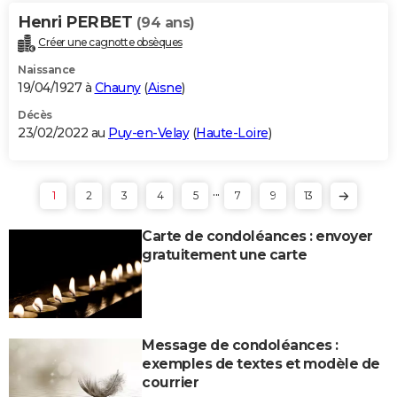
Henri PERBET
(94 ans)
Créer une cagnotte obsèques
Naissance
19/04/1927 à
Chauny
(
Aisne
)
Décès
23/02/2022 au
Puy-en-Velay
(
Haute-Loire
)
...
1
2
3
4
5
7
9
13
Carte de condoléances : envoyer
gratuitement une carte
Message de condoléances :
exemples de textes et modèle de
courrier