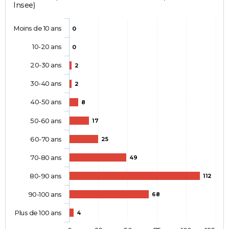
Insee)
Moins de 10 ans
0
10-20 ans
0
20-30 ans
2
30-40 ans
2
40-50 ans
8
50-60 ans
17
60-70 ans
25
70-80 ans
49
80-90 ans
112
90-100 ans
68
Plus de 100 ans
4