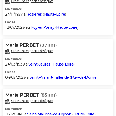
Créer une cagnotte obsèques
City break
Voyage de noces
Climat
Destinations
Voyage nature
Forum
+
PHOTO
Naissance
24/11/1957 à
Rosières
(
Haute-Loire
)
GUIDES D'ACHAT
Décès
12/07/2026 au
Puy-en-Velay
(
Haute-Loire
)
BONS PLANS
CARTE DE VOEUX
Maria PERBET
(87 ans)
Carte Bonne année
Carte Pâques
Carte de Noël
Carte Saint-Valentin
Carte d'anniversaire
DICTIONNAIRE
Créer une cagnotte obsèques
Biographies
Expressions
Dictionnaire
Citations
Proverbes
PROGRAMME TV
Naissance
24/03/1939 à
Saint-Jeures
(
Haute-Loire
)
COPAINS D'AVANT
Décès
04/05/2026 à
Saint-Amant-Tallende
(
Puy-de-Dôme
)
Se connecter
Collèges
Universités
Service militaire
S'inscrire
Lycées
Primaires
Entreprises
Avis de recherche
AVIS DE DÉCÈS
FORUM
Marie PERBET
(85 ans)
Lifestyle
Sport
Television
Cinema
Bricolage
Culture
Auto
Voyage
Créer une cagnotte obsèques
Naissance
10/12/1940 à
Saint-Maurice-de-Lignon
(
Haute-Loire
)