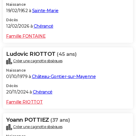
Naissance
City break
Voyage de noces
Climat
Destinations
Voyage nature
Forum
+
PHOTO
19/02/1952 à
Sainte-Marie
GUIDES D'ACHAT
Décès
12/02/2026 à
Chérancé
BONS PLANS
Famille FONTAINE
CARTE DE VOEUX
Ludovic RIOTTOT
(45 ans)
Carte Bonne année
Carte Pâques
Carte de Noël
Carte Saint-Valentin
Carte d'anniversaire
DICTIONNAIRE
Créer une cagnotte obsèques
Biographies
Expressions
Dictionnaire
Citations
Proverbes
PROGRAMME TV
Naissance
01/10/1979 à
Château-Gontier-sur-Mayenne
COPAINS D'AVANT
Décès
20/11/2024 à
Chérancé
Se connecter
Collèges
Universités
Service militaire
S'inscrire
Lycées
Primaires
Entreprises
Avis de recherche
AVIS DE DÉCÈS
Famille RIOTTOT
FORUM
Lifestyle
Sport
Television
Cinema
Bricolage
Culture
Auto
Voyage
Yoann POTTIEZ
(37 ans)
Créer une cagnotte obsèques