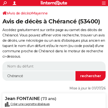
ACTUALITÉS
Connexion
S'inscrire
Avis de décès
Mayenne
Rechercher
Société
Education
Villes
Politique
Faits Divers
Monde
+
SPORT
Avis de décès à Chérancé (53400)
Football
Cyclisme
Forum
Coupe du monde 2026
Tennis
Rugby
CULTURE
Accédez gratuitement sur cette page au carnet des décès de
TNT
Cinéma
Musique
Programme TV
Streaming
Sorties cinéma
+
Chérancé. Vous pouvez affiner votre recherche, trouver un avis
FINANCE
de décès, une nécrologie ou un avis d'obsèques plus ancien en
Impôts
Immobilier
Banque
Crédit
Retraite
Epargne
Risques naturels par ville
Assurance
AUTO
tapant le nom d'un défunt et/ou le nom (ou code postal) d'une
commune proche de Chérancé dans le moteur de recherche
Réserver un essai
Berlines
Forum auto
Essais
Citadines
SUV
+
HIGH-TECH
ci-dessous.
Meilleur smartphone
Ordinateurs
Guide high-tech
Mobiles
Internet
Jeux vidéo
+
BRICOLAGE
Aménagement intérieur
Cuisine
Jardinage
+
Forum
Extérieur
Salle de bains
Rangement
WEEK-END
Escapades
Expositions
Week-end nature
Guides de France
Patrimoine
Musées
+
LIFESTYLE
Mise à jour le 01/07/26
Bien-être
Mode
+
Art de vivre
Loisirs
Modes de vie
SANTE
Jean FONTAINE
(73 ans)
Guide de la santé
Médicaments
+
Alimentation
Maladies
Sommeil
VOYAGE
Créer une cagnotte obsèques