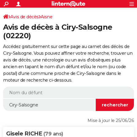
ACTUALITÉS
Connexion
S'inscrire
Avis de décès
Aisne
Rechercher
Société
Education
Villes
Politique
Faits Divers
Monde
+
SPORT
Avis de décès à Ciry-Salsogne
Football
Cyclisme
Forum
Coupe du monde 2026
Tennis
Rugby
CULTURE
(02220)
TNT
Cinéma
Musique
Programme TV
Streaming
Sorties cinéma
+
FINANCE
Accédez gratuitement sur cette page au carnet des décès de
Ciry-Salsogne. Vous pouvez affiner votre recherche, trouver un
Impôts
Immobilier
Banque
Crédit
Retraite
Epargne
Risques naturels par ville
Assurance
AUTO
avis de décès, une nécrologie ou un avis d'obsèques plus
ancien en tapant le nom d'un défunt et/ou le nom (ou code
Réserver un essai
Berlines
Forum auto
Essais
Citadines
SUV
+
HIGH-TECH
postal) d'une commune proche de Ciry-Salsogne dans le
moteur de recherche ci-dessous.
Meilleur smartphone
Ordinateurs
Guide high-tech
Mobiles
Internet
Jeux vidéo
+
BRICOLAGE
Aménagement intérieur
Cuisine
Jardinage
+
Forum
Extérieur
Salle de bains
Rangement
WEEK-END
Escapades
Expositions
Week-end nature
Guides de France
Patrimoine
Musées
+
LIFESTYLE
Bien-être
Mode
+
Art de vivre
Loisirs
Modes de vie
SANTE
Mise à jour le 25/06/26
Guide de la santé
Médicaments
+
Alimentation
Maladies
Sommeil
VOYAGE
Gisele RICHE
(79 ans)