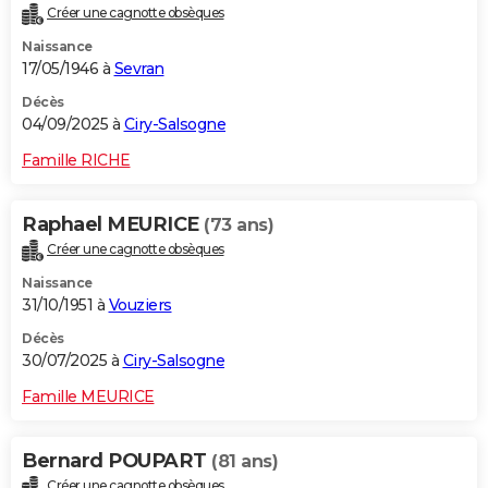
Créer une cagnotte obsèques
City break
Voyage de noces
Climat
Destinations
Voyage nature
Forum
+
PHOTO
Naissance
17/05/1946 à
Sevran
GUIDES D'ACHAT
Décès
BONS PLANS
04/09/2025 à
Ciry-Salsogne
CARTE DE VOEUX
Famille RICHE
Carte Bonne année
Carte Pâques
Carte de Noël
Carte Saint-Valentin
Carte d'anniversaire
DICTIONNAIRE
Raphael MEURICE
(73 ans)
Biographies
Expressions
Dictionnaire
Citations
Proverbes
PROGRAMME TV
Créer une cagnotte obsèques
Naissance
COPAINS D'AVANT
31/10/1951 à
Vouziers
Se connecter
Collèges
Universités
Service militaire
S'inscrire
Lycées
Primaires
Entreprises
Avis de recherche
AVIS DE DÉCÈS
Décès
30/07/2025 à
Ciry-Salsogne
FORUM
Famille MEURICE
Lifestyle
Sport
Television
Cinema
Bricolage
Culture
Auto
Voyage
Bernard POUPART
(81 ans)
Créer une cagnotte obsèques