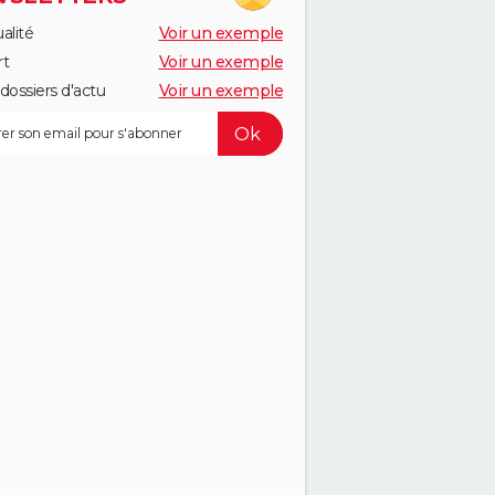
alité
Voir un exemple
rt
Voir un exemple
dossiers d'actu
Voir un exemple