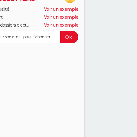
alité
Voir un exemple
rt
Voir un exemple
dossiers d'actu
Voir un exemple