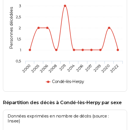
3
Personnes décédées
2,5
2
1,5
1
0,5
2005
2014
2020
2006
2016
2022
2008
2017
2000
2011
2019
Condé-lès-Herpy
Répartition des décès à Condé-lès-Herpy par sexe
Données exprimées en nombre de décès (source :
Insee)