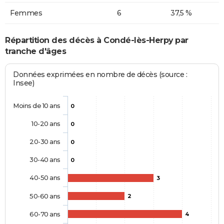
Femmes
6
37,5 %
Répartition des décès à Condé-lès-Herpy par
tranche d'âges
Données exprimées en nombre de décès (source :
Insee)
Moins de 10 ans
0
10-20 ans
0
20-30 ans
0
30-40 ans
0
40-50 ans
3
50-60 ans
2
60-70 ans
4