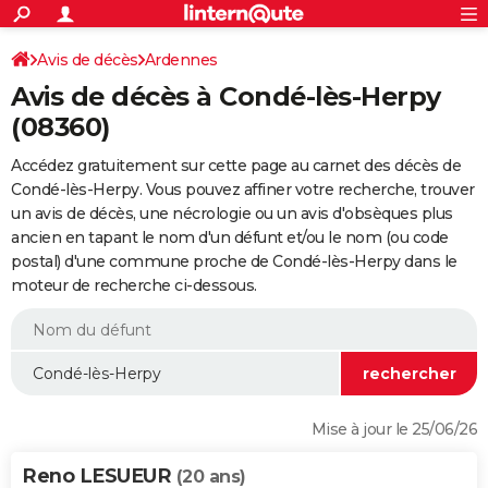
ACTUALITÉS
Connexion
S'inscrire
Avis de décès
Ardennes
Rechercher
Société
Education
Villes
Politique
Faits Divers
Monde
+
SPORT
Avis de décès à Condé-lès-Herpy
Football
Cyclisme
Forum
Coupe du monde 2026
Tennis
Rugby
CULTURE
(08360)
TNT
Cinéma
Musique
Programme TV
Streaming
Sorties cinéma
+
FINANCE
Accédez gratuitement sur cette page au carnet des décès de
Condé-lès-Herpy. Vous pouvez affiner votre recherche, trouver
Impôts
Immobilier
Banque
Crédit
Retraite
Epargne
Risques naturels par ville
Assurance
AUTO
un avis de décès, une nécrologie ou un avis d'obsèques plus
ancien en tapant le nom d'un défunt et/ou le nom (ou code
Réserver un essai
Berlines
Forum auto
Essais
Citadines
SUV
+
HIGH-TECH
postal) d'une commune proche de Condé-lès-Herpy dans le
moteur de recherche ci-dessous.
Meilleur smartphone
Ordinateurs
Guide high-tech
Mobiles
Internet
Jeux vidéo
+
BRICOLAGE
Aménagement intérieur
Cuisine
Jardinage
+
Forum
Extérieur
Salle de bains
Rangement
WEEK-END
Escapades
Expositions
Week-end nature
Guides de France
Patrimoine
Musées
+
LIFESTYLE
Bien-être
Mode
+
Art de vivre
Loisirs
Modes de vie
SANTE
Mise à jour le 25/06/26
Guide de la santé
Médicaments
+
Alimentation
Maladies
Sommeil
VOYAGE
Reno LESUEUR
(20 ans)