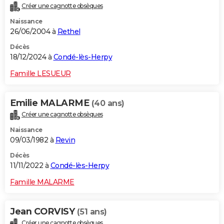
Créer une cagnotte obsèques
City break
Voyage de noces
Climat
Destinations
Voyage nature
Forum
+
PHOTO
Naissance
26/06/2004 à
Rethel
GUIDES D'ACHAT
Décès
BONS PLANS
18/12/2024 à
Condé-lès-Herpy
CARTE DE VOEUX
Famille LESUEUR
Carte Bonne année
Carte Pâques
Carte de Noël
Carte Saint-Valentin
Carte d'anniversaire
DICTIONNAIRE
Emilie MALARME
(40 ans)
Biographies
Expressions
Dictionnaire
Citations
Proverbes
PROGRAMME TV
Créer une cagnotte obsèques
Naissance
COPAINS D'AVANT
09/03/1982 à
Revin
Se connecter
Collèges
Universités
Service militaire
S'inscrire
Lycées
Primaires
Entreprises
Avis de recherche
AVIS DE DÉCÈS
Décès
11/11/2022 à
Condé-lès-Herpy
FORUM
Famille MALARME
Lifestyle
Sport
Television
Cinema
Bricolage
Culture
Auto
Voyage
Jean CORVISY
(51 ans)
Créer une cagnotte obsèques