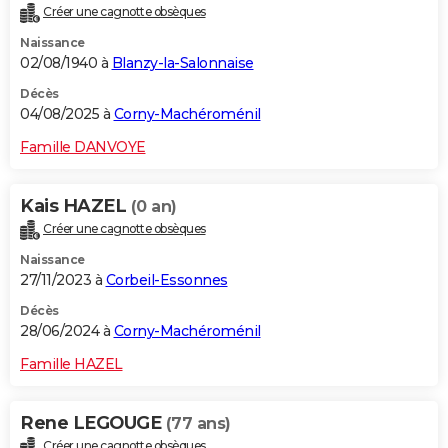
Créer une cagnotte obsèques
City break
Voyage de noces
Climat
Destinations
Voyage nature
Forum
+
PHOTO
Naissance
02/08/1940 à
Blanzy-la-Salonnaise
GUIDES D'ACHAT
Décès
BONS PLANS
04/08/2025 à
Corny-Machéroménil
CARTE DE VOEUX
Famille DANVOYE
Carte Bonne année
Carte Pâques
Carte de Noël
Carte Saint-Valentin
Carte d'anniversaire
DICTIONNAIRE
Kais HAZEL
(0 an)
Biographies
Expressions
Dictionnaire
Citations
Proverbes
PROGRAMME TV
Créer une cagnotte obsèques
Naissance
COPAINS D'AVANT
27/11/2023 à
Corbeil-Essonnes
Se connecter
Collèges
Universités
Service militaire
S'inscrire
Lycées
Primaires
Entreprises
Avis de recherche
AVIS DE DÉCÈS
Décès
28/06/2024 à
Corny-Machéroménil
FORUM
Famille HAZEL
Lifestyle
Sport
Television
Cinema
Bricolage
Culture
Auto
Voyage
Rene LEGOUGE
(77 ans)
Créer une cagnotte obsèques