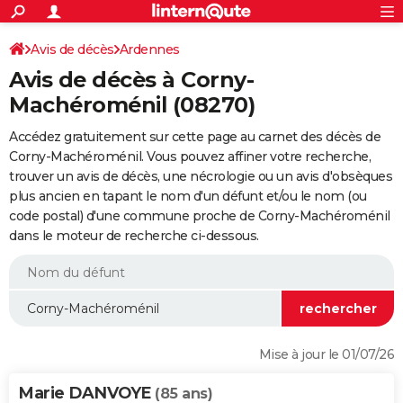
ACTUALITÉS
Connexion
S'inscrire
Avis de décès
Ardennes
Rechercher
Société
Education
Villes
Politique
Faits Divers
Monde
+
SPORT
Avis de décès à Corny-
Football
Cyclisme
Forum
Coupe du monde 2026
Tennis
Rugby
CULTURE
Machéroménil (08270)
TNT
Cinéma
Musique
Programme TV
Streaming
Sorties cinéma
+
FINANCE
Accédez gratuitement sur cette page au carnet des décès de
Corny-Machéroménil. Vous pouvez affiner votre recherche,
Impôts
Immobilier
Banque
Crédit
Retraite
Epargne
Risques naturels par ville
Assurance
AUTO
trouver un avis de décès, une nécrologie ou un avis d'obsèques
plus ancien en tapant le nom d'un défunt et/ou le nom (ou
Réserver un essai
Berlines
Forum auto
Essais
Citadines
SUV
+
HIGH-TECH
code postal) d'une commune proche de Corny-Machéroménil
dans le moteur de recherche ci-dessous.
Meilleur smartphone
Ordinateurs
Guide high-tech
Mobiles
Internet
Jeux vidéo
+
BRICOLAGE
Aménagement intérieur
Cuisine
Jardinage
+
Forum
Extérieur
Salle de bains
Rangement
WEEK-END
Escapades
Expositions
Week-end nature
Guides de France
Patrimoine
Musées
+
LIFESTYLE
Bien-être
Mode
+
Art de vivre
Loisirs
Modes de vie
SANTE
Mise à jour le 01/07/26
Guide de la santé
Médicaments
+
Alimentation
Maladies
Sommeil
VOYAGE
Marie DANVOYE
(85 ans)