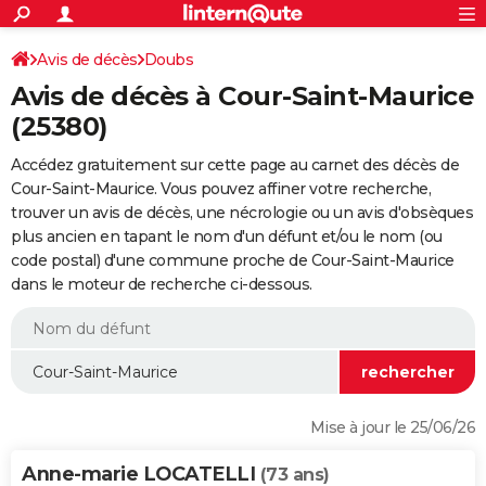
ACTUALITÉS
Connexion
S'inscrire
Avis de décès
Doubs
Rechercher
Société
Education
Villes
Politique
Faits Divers
Monde
+
SPORT
Avis de décès à Cour-Saint-Maurice
Football
Cyclisme
Forum
Coupe du monde 2026
Tennis
Rugby
CULTURE
(25380)
TNT
Cinéma
Musique
Programme TV
Streaming
Sorties cinéma
+
FINANCE
Accédez gratuitement sur cette page au carnet des décès de
Cour-Saint-Maurice. Vous pouvez affiner votre recherche,
Impôts
Immobilier
Banque
Crédit
Retraite
Epargne
Risques naturels par ville
Assurance
AUTO
trouver un avis de décès, une nécrologie ou un avis d'obsèques
plus ancien en tapant le nom d'un défunt et/ou le nom (ou
Réserver un essai
Berlines
Forum auto
Essais
Citadines
SUV
+
HIGH-TECH
code postal) d'une commune proche de Cour-Saint-Maurice
dans le moteur de recherche ci-dessous.
Meilleur smartphone
Ordinateurs
Guide high-tech
Mobiles
Internet
Jeux vidéo
+
BRICOLAGE
Aménagement intérieur
Cuisine
Jardinage
+
Forum
Extérieur
Salle de bains
Rangement
WEEK-END
Escapades
Expositions
Week-end nature
Guides de France
Patrimoine
Musées
+
LIFESTYLE
Bien-être
Mode
+
Art de vivre
Loisirs
Modes de vie
SANTE
Mise à jour le 25/06/26
Guide de la santé
Médicaments
+
Alimentation
Maladies
Sommeil
VOYAGE
Anne-marie LOCATELLI
(73 ans)