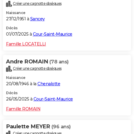
Créer une cagnotte obsèques
City break
Voyage de noces
Climat
Destinations
Voyage nature
Forum
+
PHOTO
Naissance
27/12/1951 à
Sancey
GUIDES D'ACHAT
Décès
BONS PLANS
01/07/2025 à
Cour-Saint-Maurice
CARTE DE VOEUX
Famille LOCATELLI
Carte Bonne année
Carte Pâques
Carte de Noël
Carte Saint-Valentin
Carte d'anniversaire
DICTIONNAIRE
Andre ROMAIN
(78 ans)
Biographies
Expressions
Dictionnaire
Citations
Proverbes
PROGRAMME TV
Créer une cagnotte obsèques
Naissance
COPAINS D'AVANT
20/08/1946 à la
Chenalotte
Se connecter
Collèges
Universités
Service militaire
S'inscrire
Lycées
Primaires
Entreprises
Avis de recherche
AVIS DE DÉCÈS
Décès
26/05/2025 à
Cour-Saint-Maurice
FORUM
Famille ROMAIN
Lifestyle
Sport
Television
Cinema
Bricolage
Culture
Auto
Voyage
Paulette MEYER
(96 ans)
Créer une cagnotte obsèques