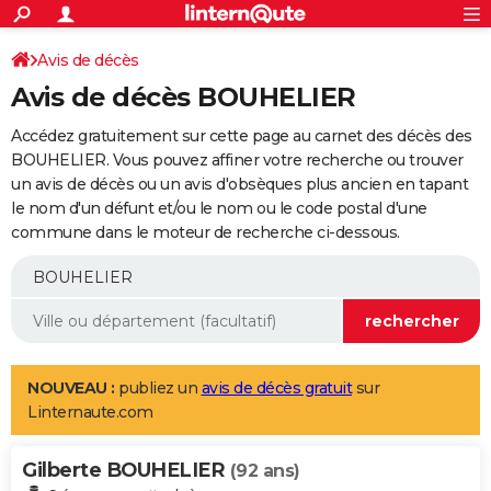
ACTUALITÉS
Connexion
S'inscrire
Avis de décès
Rechercher
Société
Education
Villes
Politique
Faits Divers
Monde
+
SPORT
Avis de décès BOUHELIER
Football
Cyclisme
Forum
Coupe du monde 2026
Tennis
Rugby
CULTURE
Accédez gratuitement sur cette page au carnet des décès des
TNT
Cinéma
Musique
Programme TV
Streaming
Sorties cinéma
+
BOUHELIER. Vous pouvez affiner votre recherche ou trouver
FINANCE
un avis de décès ou un avis d'obsèques plus ancien en tapant
Impôts
Immobilier
Banque
Crédit
Retraite
Epargne
Risques naturels par ville
Assurance
AUTO
le nom d'un défunt et/ou le nom ou le code postal d'une
commune dans le moteur de recherche ci-dessous.
Réserver un essai
Berlines
Forum auto
Essais
Citadines
SUV
+
HIGH-TECH
Meilleur smartphone
Ordinateurs
Guide high-tech
Mobiles
Internet
Jeux vidéo
+
BRICOLAGE
Aménagement intérieur
Cuisine
Jardinage
+
Forum
Extérieur
Salle de bains
Rangement
WEEK-END
Escapades
Expositions
Week-end nature
Guides de France
Patrimoine
Musées
+
LIFESTYLE
NOUVEAU :
publiez un
avis de décès gratuit
sur
Linternaute.com
Bien-être
Mode
+
Art de vivre
Loisirs
Modes de vie
SANTE
Gilberte BOUHELIER
Guide de la santé
Médicaments
+
Alimentation
Maladies
Sommeil
(92 ans)
VOYAGE