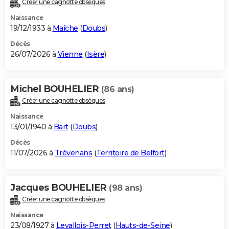
Créer une cagnotte obsèques
City break
Voyage de noces
Climat
Destinations
Voyage nature
Forum
+
PHOTO
Naissance
19/12/1933 à
Maîche
(
Doubs
)
GUIDES D'ACHAT
Décès
26/07/2026 à
Vienne
(
Isère
)
BONS PLANS
CARTE DE VOEUX
Michel BOUHELIER
(86 ans)
Carte Bonne année
Carte Pâques
Carte de Noël
Carte Saint-Valentin
Carte d'anniversaire
DICTIONNAIRE
Créer une cagnotte obsèques
Biographies
Expressions
Dictionnaire
Citations
Proverbes
PROGRAMME TV
Naissance
13/01/1940 à
Bart
(
Doubs
)
COPAINS D'AVANT
Décès
11/07/2026 à
Trévenans
(
Territoire de Belfort
)
Se connecter
Collèges
Universités
Service militaire
S'inscrire
Lycées
Primaires
Entreprises
Avis de recherche
AVIS DE DÉCÈS
FORUM
Jacques BOUHELIER
(98 ans)
Lifestyle
Sport
Television
Cinema
Bricolage
Culture
Auto
Voyage
Créer une cagnotte obsèques
Naissance
23/08/1927 à
Levallois-Perret
(
Hauts-de-Seine
)