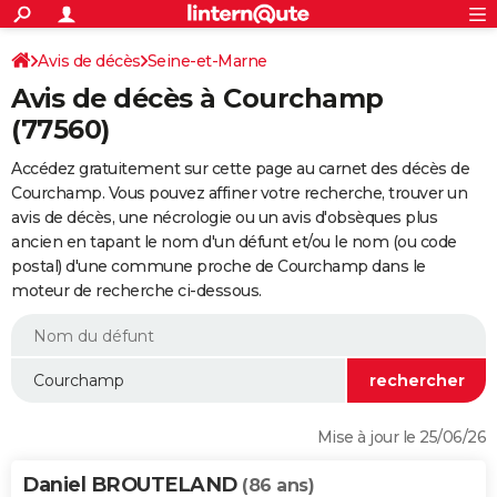
ACTUALITÉS
Connexion
S'inscrire
Avis de décès
Seine-et-Marne
Rechercher
Société
Education
Villes
Politique
Faits Divers
Monde
+
SPORT
Avis de décès à Courchamp
Football
Cyclisme
Forum
Coupe du monde 2026
Tennis
Rugby
CULTURE
(77560)
TNT
Cinéma
Musique
Programme TV
Streaming
Sorties cinéma
+
FINANCE
Accédez gratuitement sur cette page au carnet des décès de
Courchamp. Vous pouvez affiner votre recherche, trouver un
Impôts
Immobilier
Banque
Crédit
Retraite
Epargne
Risques naturels par ville
Assurance
AUTO
avis de décès, une nécrologie ou un avis d'obsèques plus
ancien en tapant le nom d'un défunt et/ou le nom (ou code
Réserver un essai
Berlines
Forum auto
Essais
Citadines
SUV
+
HIGH-TECH
postal) d'une commune proche de Courchamp dans le
moteur de recherche ci-dessous.
Meilleur smartphone
Ordinateurs
Guide high-tech
Mobiles
Internet
Jeux vidéo
+
BRICOLAGE
Aménagement intérieur
Cuisine
Jardinage
+
Forum
Extérieur
Salle de bains
Rangement
WEEK-END
Escapades
Expositions
Week-end nature
Guides de France
Patrimoine
Musées
+
LIFESTYLE
Bien-être
Mode
+
Art de vivre
Loisirs
Modes de vie
SANTE
Mise à jour le 25/06/26
Guide de la santé
Médicaments
+
Alimentation
Maladies
Sommeil
VOYAGE
Daniel BROUTELAND
(86 ans)