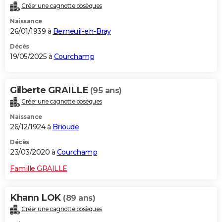
Créer une cagnotte obsèques
City break
Voyage de noces
Climat
Destinations
Voyage nature
Forum
+
PHOTO
Naissance
26/01/1939 à
Berneuil-en-Bray
GUIDES D'ACHAT
Décès
BONS PLANS
19/05/2025 à
Courchamp
CARTE DE VOEUX
Gilberte GRAILLE
(95 ans)
Carte Bonne année
Carte Pâques
Carte de Noël
Carte Saint-Valentin
Carte d'anniversaire
DICTIONNAIRE
Créer une cagnotte obsèques
Biographies
Expressions
Dictionnaire
Citations
Proverbes
PROGRAMME TV
Naissance
26/12/1924 à
Brioude
COPAINS D'AVANT
Décès
Se connecter
Collèges
Universités
Service militaire
S'inscrire
Lycées
Primaires
Entreprises
Avis de recherche
23/03/2020 à
Courchamp
AVIS DE DÉCÈS
Famille GRAILLE
FORUM
Lifestyle
Sport
Television
Cinema
Bricolage
Culture
Auto
Voyage
Khann LOK
(89 ans)
Créer une cagnotte obsèques