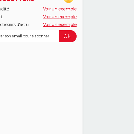
alité
Voir un exemple
rt
Voir un exemple
dossiers d'actu
Voir un exemple