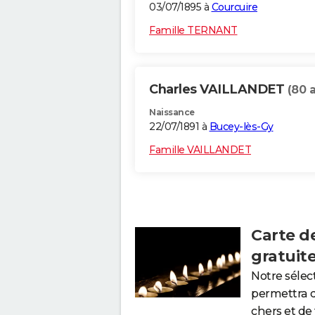
03/07/1895 à
Courcuire
Famille TERNANT
Charles VAILLANDET
(80 
Naissance
22/07/1891 à
Bucey-lès-Gy
Famille VAILLANDET
Carte d
gratuit
Notre sélec
permettra 
chers et de