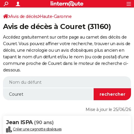
ACTUALITÉS
Connexion
S'inscrire
Avis de décès
Haute-Garonne
Rechercher
Société
Education
Villes
Politique
Faits Divers
Monde
+
SPORT
Avis de décès à Couret (31160)
Football
Cyclisme
Forum
Coupe du monde 2026
Tennis
Rugby
CULTURE
Accédez gratuitement sur cette page au carnet des décès de
TNT
Cinéma
Musique
Programme TV
Streaming
Sorties cinéma
+
Couret. Vous pouvez affiner votre recherche, trouver un avis de
FINANCE
décès, une nécrologie ou un avis d'obsèques plus ancien en
Impôts
Immobilier
Banque
Crédit
Retraite
Epargne
Risques naturels par ville
Assurance
AUTO
tapant le nom d'un défunt et/ou le nom (ou code postal) d'une
commune proche de Couret dans le moteur de recherche ci-
Réserver un essai
Berlines
Forum auto
Essais
Citadines
SUV
+
HIGH-TECH
dessous.
Meilleur smartphone
Ordinateurs
Guide high-tech
Mobiles
Internet
Jeux vidéo
+
BRICOLAGE
Aménagement intérieur
Cuisine
Jardinage
+
Forum
Extérieur
Salle de bains
Rangement
WEEK-END
Escapades
Expositions
Week-end nature
Guides de France
Patrimoine
Musées
+
LIFESTYLE
Mise à jour le 25/06/26
Bien-être
Mode
+
Art de vivre
Loisirs
Modes de vie
SANTE
Jean ISPA
(90 ans)
Guide de la santé
Médicaments
+
Alimentation
Maladies
Sommeil
VOYAGE
Créer une cagnotte obsèques