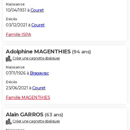
Naissance
City break
Voyage de noces
Climat
Destinations
Voyage nature
Forum
+
PHOTO
10/04/1931 à
Couret
GUIDES D'ACHAT
Décès
03/12/2021 à
Couret
BONS PLANS
Famille ISPA
CARTE DE VOEUX
Adolphine MAGENTHIES
(94 ans)
Carte Bonne année
Carte Pâques
Carte de Noël
Carte Saint-Valentin
Carte d'anniversaire
DICTIONNAIRE
Créer une cagnotte obsèques
Biographies
Expressions
Dictionnaire
Citations
Proverbes
PROGRAMME TV
Naissance
07/11/1926 à
Bragayrac
COPAINS D'AVANT
Décès
23/06/2021 à
Couret
Se connecter
Collèges
Universités
Service militaire
S'inscrire
Lycées
Primaires
Entreprises
Avis de recherche
AVIS DE DÉCÈS
Famille MAGENTHIES
FORUM
Lifestyle
Sport
Television
Cinema
Bricolage
Culture
Auto
Voyage
Alain GARROS
(63 ans)
Créer une cagnotte obsèques