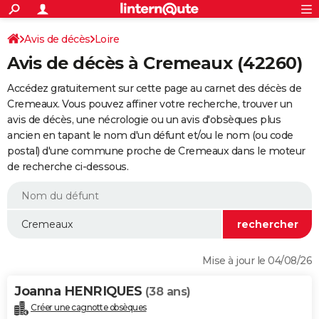
ACTUALITÉS
Connexion
S'inscrire
Avis de décès
Loire
Rechercher
Société
Education
Villes
Politique
Faits Divers
Monde
+
SPORT
Avis de décès à Cremeaux (42260)
Football
Cyclisme
Forum
Coupe du monde 2026
Tennis
Rugby
CULTURE
Accédez gratuitement sur cette page au carnet des décès de
TNT
Cinéma
Musique
Programme TV
Streaming
Sorties cinéma
+
Cremeaux. Vous pouvez affiner votre recherche, trouver un
FINANCE
avis de décès, une nécrologie ou un avis d'obsèques plus
Impôts
Immobilier
Banque
Crédit
Retraite
Epargne
Risques naturels par ville
Assurance
AUTO
ancien en tapant le nom d'un défunt et/ou le nom (ou code
postal) d'une commune proche de Cremeaux dans le moteur
Réserver un essai
Berlines
Forum auto
Essais
Citadines
SUV
+
HIGH-TECH
de recherche ci-dessous.
Meilleur smartphone
Ordinateurs
Guide high-tech
Mobiles
Internet
Jeux vidéo
+
BRICOLAGE
Aménagement intérieur
Cuisine
Jardinage
+
Forum
Extérieur
Salle de bains
Rangement
WEEK-END
Escapades
Expositions
Week-end nature
Guides de France
Patrimoine
Musées
+
LIFESTYLE
Mise à jour le 04/08/26
Bien-être
Mode
+
Art de vivre
Loisirs
Modes de vie
SANTE
Joanna HENRIQUES
(38 ans)
Guide de la santé
Médicaments
+
Alimentation
Maladies
Sommeil
VOYAGE
Créer une cagnotte obsèques