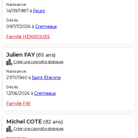
Naissance
City break
Voyage de noces
Climat
Destinations
Voyage nature
Forum
+
PHOTO
14/09/1987 à
Feurs
GUIDES D'ACHAT
Décès
09/07/2026 à
Cremeaux
BONS PLANS
Famille HENRIQUES
CARTE DE VOEUX
Julien FAY
(85 ans)
Carte Bonne année
Carte Pâques
Carte de Noël
Carte Saint-Valentin
Carte d'anniversaire
DICTIONNAIRE
Créer une cagnotte obsèques
Biographies
Expressions
Dictionnaire
Citations
Proverbes
PROGRAMME TV
Naissance
27/11/1940 à
Saint-Étienne
COPAINS D'AVANT
Décès
12/06/2026 à
Cremeaux
Se connecter
Collèges
Universités
Service militaire
S'inscrire
Lycées
Primaires
Entreprises
Avis de recherche
AVIS DE DÉCÈS
Famille FAY
FORUM
Lifestyle
Sport
Television
Cinema
Bricolage
Culture
Auto
Voyage
Michel COTE
(82 ans)
Créer une cagnotte obsèques