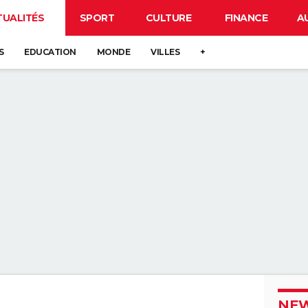
TUALITÉS
SPORT
CULTURE
FINANCE
A
S
EDUCATION
MONDE
VILLES
+
NEW