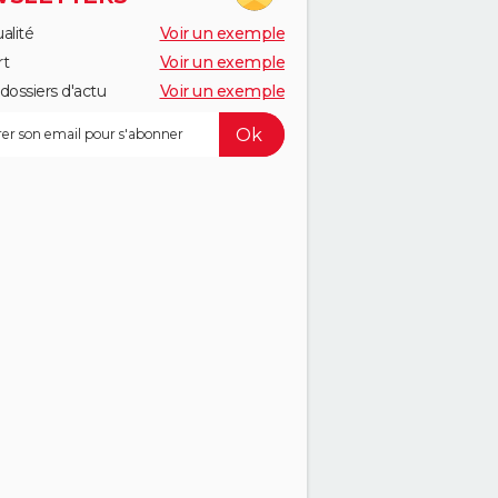
alité
Voir un exemple
rt
Voir un exemple
dossiers d'actu
Voir un exemple