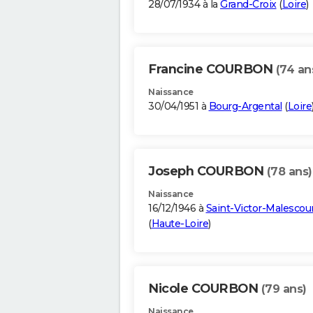
28/07/1934 à la
Grand-Croix
(
Loire
)
Francine COURBON
(74 an
Naissance
30/04/1951 à
Bourg-Argental
(
Loire
Joseph COURBON
(78 ans)
Naissance
16/12/1946 à
Saint-Victor-Malescou
(
Haute-Loire
)
Nicole COURBON
(79 ans)
Naissance