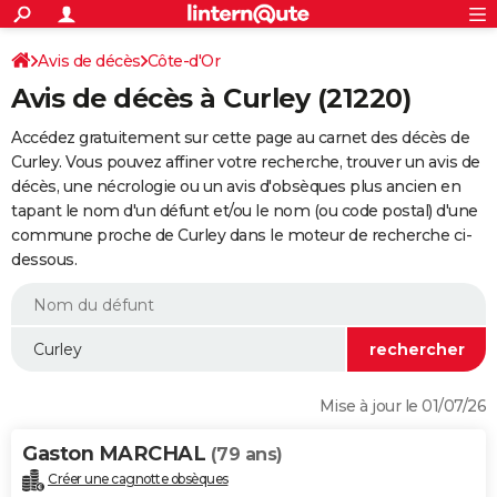
ACTUALITÉS
Connexion
S'inscrire
Avis de décès
Côte-d'Or
Rechercher
Société
Education
Villes
Politique
Faits Divers
Monde
+
SPORT
Avis de décès à Curley (21220)
Football
Cyclisme
Forum
Coupe du monde 2026
Tennis
Rugby
CULTURE
Accédez gratuitement sur cette page au carnet des décès de
TNT
Cinéma
Musique
Programme TV
Streaming
Sorties cinéma
+
Curley. Vous pouvez affiner votre recherche, trouver un avis de
FINANCE
décès, une nécrologie ou un avis d'obsèques plus ancien en
Impôts
Immobilier
Banque
Crédit
Retraite
Epargne
Risques naturels par ville
Assurance
AUTO
tapant le nom d'un défunt et/ou le nom (ou code postal) d'une
commune proche de Curley dans le moteur de recherche ci-
Réserver un essai
Berlines
Forum auto
Essais
Citadines
SUV
+
HIGH-TECH
dessous.
Meilleur smartphone
Ordinateurs
Guide high-tech
Mobiles
Internet
Jeux vidéo
+
BRICOLAGE
Aménagement intérieur
Cuisine
Jardinage
+
Forum
Extérieur
Salle de bains
Rangement
WEEK-END
Escapades
Expositions
Week-end nature
Guides de France
Patrimoine
Musées
+
LIFESTYLE
Mise à jour le 01/07/26
Bien-être
Mode
+
Art de vivre
Loisirs
Modes de vie
SANTE
Gaston MARCHAL
(79 ans)
Guide de la santé
Médicaments
+
Alimentation
Maladies
Sommeil
VOYAGE
Créer une cagnotte obsèques