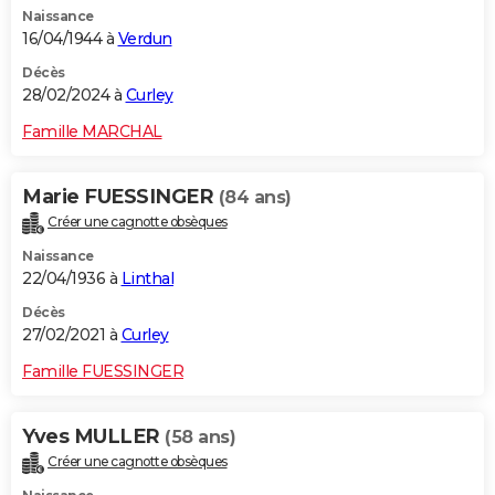
Naissance
City break
Voyage de noces
Climat
Destinations
Voyage nature
Forum
+
PHOTO
16/04/1944 à
Verdun
GUIDES D'ACHAT
Décès
28/02/2024 à
Curley
BONS PLANS
Famille MARCHAL
CARTE DE VOEUX
Marie FUESSINGER
(84 ans)
Carte Bonne année
Carte Pâques
Carte de Noël
Carte Saint-Valentin
Carte d'anniversaire
DICTIONNAIRE
Créer une cagnotte obsèques
Biographies
Expressions
Dictionnaire
Citations
Proverbes
PROGRAMME TV
Naissance
22/04/1936 à
Linthal
COPAINS D'AVANT
Décès
27/02/2021 à
Curley
Se connecter
Collèges
Universités
Service militaire
S'inscrire
Lycées
Primaires
Entreprises
Avis de recherche
AVIS DE DÉCÈS
Famille FUESSINGER
FORUM
Lifestyle
Sport
Television
Cinema
Bricolage
Culture
Auto
Voyage
Yves MULLER
(58 ans)
Créer une cagnotte obsèques