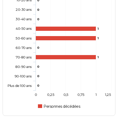
10-20 ans
0
20-30 ans
0
30-40 ans
0
40-50 ans
1
50-60 ans
1
60-70 ans
0
70-80 ans
1
80-90 ans
0
90-100 ans
0
Plus de 100 ans
0
0
0,25
0,5
0,75
1
1,25
Personnes décédées