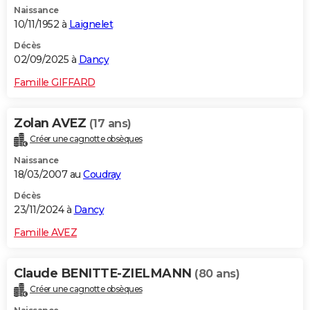
Naissance
City break
Voyage de noces
Climat
Destinations
Voyage nature
Forum
+
PHOTO
10/11/1952 à
Laignelet
GUIDES D'ACHAT
Décès
02/09/2025 à
Dancy
BONS PLANS
Famille GIFFARD
CARTE DE VOEUX
Zolan AVEZ
(17 ans)
Carte Bonne année
Carte Pâques
Carte de Noël
Carte Saint-Valentin
Carte d'anniversaire
DICTIONNAIRE
Créer une cagnotte obsèques
Biographies
Expressions
Dictionnaire
Citations
Proverbes
PROGRAMME TV
Naissance
18/03/2007 au
Coudray
COPAINS D'AVANT
Décès
23/11/2024 à
Dancy
Se connecter
Collèges
Universités
Service militaire
S'inscrire
Lycées
Primaires
Entreprises
Avis de recherche
AVIS DE DÉCÈS
Famille AVEZ
FORUM
Lifestyle
Sport
Television
Cinema
Bricolage
Culture
Auto
Voyage
Claude BENITTE-ZIELMANN
(80 ans)
Créer une cagnotte obsèques