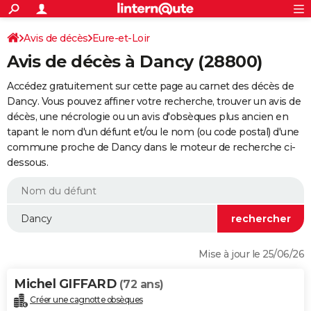
ACTUALITÉS
Connexion
S'inscrire
Avis de décès
Eure-et-Loir
Rechercher
Société
Education
Villes
Politique
Faits Divers
Monde
+
SPORT
Avis de décès à Dancy (28800)
Football
Cyclisme
Forum
Coupe du monde 2026
Tennis
Rugby
CULTURE
Accédez gratuitement sur cette page au carnet des décès de
TNT
Cinéma
Musique
Programme TV
Streaming
Sorties cinéma
+
Dancy. Vous pouvez affiner votre recherche, trouver un avis de
FINANCE
décès, une nécrologie ou un avis d'obsèques plus ancien en
Impôts
Immobilier
Banque
Crédit
Retraite
Epargne
Risques naturels par ville
Assurance
AUTO
tapant le nom d'un défunt et/ou le nom (ou code postal) d'une
commune proche de Dancy dans le moteur de recherche ci-
Réserver un essai
Berlines
Forum auto
Essais
Citadines
SUV
+
HIGH-TECH
dessous.
Meilleur smartphone
Ordinateurs
Guide high-tech
Mobiles
Internet
Jeux vidéo
+
BRICOLAGE
Aménagement intérieur
Cuisine
Jardinage
+
Forum
Extérieur
Salle de bains
Rangement
WEEK-END
Escapades
Expositions
Week-end nature
Guides de France
Patrimoine
Musées
+
LIFESTYLE
Mise à jour le 25/06/26
Bien-être
Mode
+
Art de vivre
Loisirs
Modes de vie
SANTE
Michel GIFFARD
(72 ans)
Guide de la santé
Médicaments
+
Alimentation
Maladies
Sommeil
VOYAGE
Créer une cagnotte obsèques