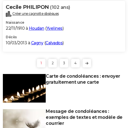
Cecile PHILIPON
(102 ans)
Créer une cagnotte obsèques
Naissance
22/11/1910 à
Houdan
(
Yvelines
)
Décès
10/03/2013 à
Cagny
(
Calvados
)
1
2
3
4
Carte de condoléances : envoyer
gratuitement une carte
Message de condoléances :
exemples de textes et modèle de
courrier