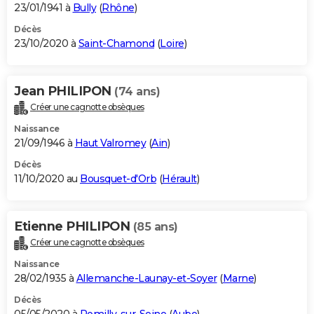
23/01/1941 à
Bully
(
Rhône
)
Décès
23/10/2020 à
Saint-Chamond
(
Loire
)
Jean PHILIPON
(74 ans)
Créer une cagnotte obsèques
Naissance
21/09/1946 à
Haut Valromey
(
Ain
)
Décès
11/10/2020 au
Bousquet-d'Orb
(
Hérault
)
Etienne PHILIPON
(85 ans)
Créer une cagnotte obsèques
Naissance
28/02/1935 à
Allemanche-Launay-et-Soyer
(
Marne
)
Décès