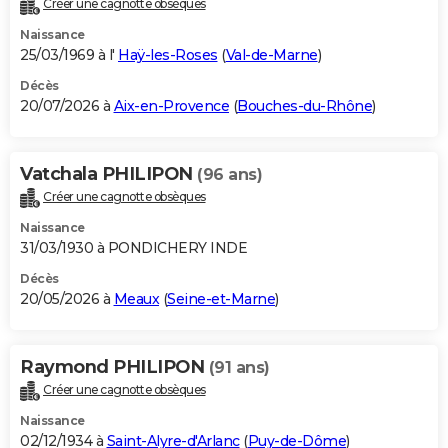
Créer une cagnotte obsèques
City break
Voyage de noces
Climat
Destinations
Voyage nature
Forum
+
PHOTO
Naissance
25/03/1969 à l'
Haÿ-les-Roses
(
Val-de-Marne
)
GUIDES D'ACHAT
Décès
20/07/2026 à
Aix-en-Provence
(
Bouches-du-Rhône
)
BONS PLANS
CARTE DE VOEUX
Vatchala PHILIPON
(96 ans)
Carte Bonne année
Carte Pâques
Carte de Noël
Carte Saint-Valentin
Carte d'anniversaire
DICTIONNAIRE
Créer une cagnotte obsèques
Biographies
Expressions
Dictionnaire
Citations
Proverbes
PROGRAMME TV
Naissance
31/03/1930 à PONDICHERY INDE
COPAINS D'AVANT
Décès
20/05/2026 à
Meaux
(
Seine-et-Marne
)
Se connecter
Collèges
Universités
Service militaire
S'inscrire
Lycées
Primaires
Entreprises
Avis de recherche
AVIS DE DÉCÈS
FORUM
Raymond PHILIPON
(91 ans)
Lifestyle
Sport
Television
Cinema
Bricolage
Culture
Auto
Voyage
Créer une cagnotte obsèques
Naissance
02/12/1934 à
Saint-Alyre-d'Arlanc
(
Puy-de-Dôme
)