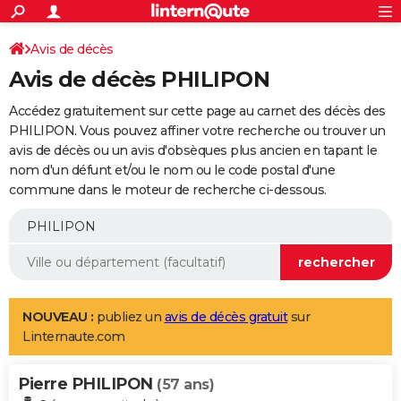
ACTUALITÉS
Connexion
S'inscrire
Avis de décès
Rechercher
Société
Education
Villes
Politique
Faits Divers
Monde
+
SPORT
Avis de décès PHILIPON
Football
Cyclisme
Forum
Coupe du monde 2026
Tennis
Rugby
CULTURE
Accédez gratuitement sur cette page au carnet des décès des
TNT
Cinéma
Musique
Programme TV
Streaming
Sorties cinéma
+
PHILIPON. Vous pouvez affiner votre recherche ou trouver un
FINANCE
avis de décès ou un avis d'obsèques plus ancien en tapant le
Impôts
Immobilier
Banque
Crédit
Retraite
Epargne
Risques naturels par ville
Assurance
AUTO
nom d'un défunt et/ou le nom ou le code postal d'une
commune dans le moteur de recherche ci-dessous.
Réserver un essai
Berlines
Forum auto
Essais
Citadines
SUV
+
HIGH-TECH
Meilleur smartphone
Ordinateurs
Guide high-tech
Mobiles
Internet
Jeux vidéo
+
BRICOLAGE
Aménagement intérieur
Cuisine
Jardinage
+
Forum
Extérieur
Salle de bains
Rangement
WEEK-END
Escapades
Expositions
Week-end nature
Guides de France
Patrimoine
Musées
+
LIFESTYLE
NOUVEAU :
publiez un
avis de décès gratuit
sur
Linternaute.com
Bien-être
Mode
+
Art de vivre
Loisirs
Modes de vie
SANTE
Pierre PHILIPON
Guide de la santé
Médicaments
+
Alimentation
Maladies
Sommeil
(57 ans)
VOYAGE