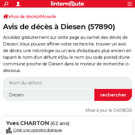
ACTUALITÉS
Connexion
S'inscrire
Avis de décès
Moselle
Rechercher
Société
Education
Villes
Politique
Faits Divers
Monde
+
SPORT
Avis de décès à Diesen (57890)
Football
Cyclisme
Forum
Coupe du monde 2026
Tennis
Rugby
CULTURE
Accédez gratuitement sur cette page au carnet des décès de
TNT
Cinéma
Musique
Programme TV
Streaming
Sorties cinéma
+
Diesen. Vous pouvez affiner votre recherche, trouver un avis
FINANCE
de décès, une nécrologie ou un avis d'obsèques plus ancien en
Impôts
Immobilier
Banque
Crédit
Retraite
Epargne
Risques naturels par ville
Assurance
AUTO
tapant le nom d'un défunt et/ou le nom (ou code postal) d'une
commune proche de Diesen dans le moteur de recherche ci-
Réserver un essai
Berlines
Forum auto
Essais
Citadines
SUV
+
HIGH-TECH
dessous.
Meilleur smartphone
Ordinateurs
Guide high-tech
Mobiles
Internet
Jeux vidéo
+
BRICOLAGE
Aménagement intérieur
Cuisine
Jardinage
+
Forum
Extérieur
Salle de bains
Rangement
WEEK-END
Escapades
Expositions
Week-end nature
Guides de France
Patrimoine
Musées
+
LIFESTYLE
Mise à jour le 04/08/26
Bien-être
Mode
+
Art de vivre
Loisirs
Modes de vie
SANTE
Yves CHARTON
(62 ans)
Guide de la santé
Médicaments
+
Alimentation
Maladies
Sommeil
VOYAGE
Créer une cagnotte obsèques