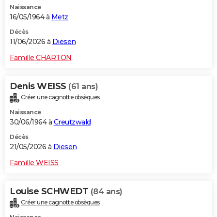
Naissance
City break
Voyage de noces
Climat
Destinations
Voyage nature
Forum
+
PHOTO
16/05/1964 à
Metz
GUIDES D'ACHAT
Décès
11/06/2026 à
Diesen
BONS PLANS
Famille CHARTON
CARTE DE VOEUX
Denis WEISS
(61 ans)
Carte Bonne année
Carte Pâques
Carte de Noël
Carte Saint-Valentin
Carte d'anniversaire
DICTIONNAIRE
Créer une cagnotte obsèques
Biographies
Expressions
Dictionnaire
Citations
Proverbes
PROGRAMME TV
Naissance
30/06/1964 à
Creutzwald
COPAINS D'AVANT
Décès
21/05/2026 à
Diesen
Se connecter
Collèges
Universités
Service militaire
S'inscrire
Lycées
Primaires
Entreprises
Avis de recherche
AVIS DE DÉCÈS
Famille WEISS
FORUM
Lifestyle
Sport
Television
Cinema
Bricolage
Culture
Auto
Voyage
Louise SCHWEDT
(84 ans)
Créer une cagnotte obsèques